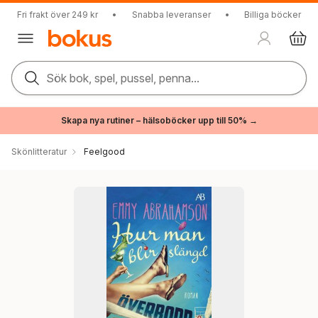
Fri frakt över 249 kr
•
Snabba leveranser
•
Billiga böcker
Sök bok, spel, pussel, penna...
Skapa nya rutiner – hälsoböcker upp till 50% →
Skönlitteratur
Feelgood