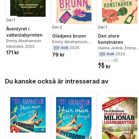
Del 1
Del 2
Del 1
Äventyret i
vattenlabyrinten
Glädjens brunn
Den store
Emmy Abrahamson
Emmy Abrahamson
,
konstnären
Inbunden
, 2023
Hanna Jedvik
E-bok
2024
Hanna Jedvik
,
Emmy
171 kr
Abrahamson
79 kr
E-bok
2023
(
1
)
2,0
utav 5 stjärnor. Tota
79 kr
Hoppa över listan
Du kanske också är intresserad av