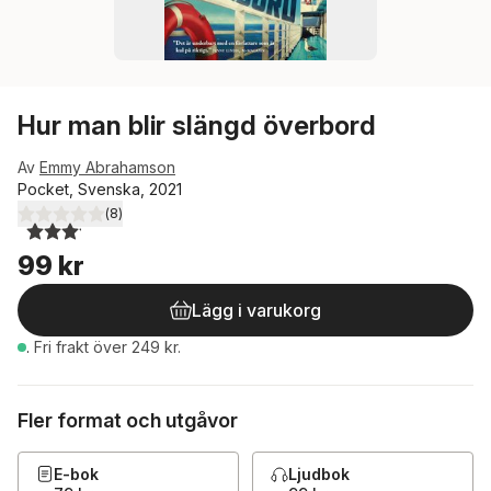
Hur man blir slängd överbord
Av
Emmy Abrahamson
Pocket, Svenska, 2021
(
8
)
3,1
utav 5 stjärnor. Totalt antal röster:
99 kr
Lägg i varukorg
.
Fri frakt över 249 kr.
Fler format och utgåvor
E-bok
Ljudbok