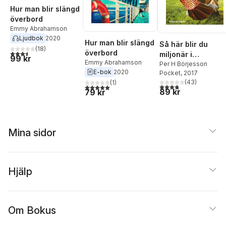
Hur man blir slängd
överbord
Emmy Abrahamson
Ljudbok
2020
Hur man blir slängd
Så här blir du
(
18
)
överbord
3,5
utav 5 stjärnor. Totalt antal röster:
miljonär i
99 kr
Emmy Abrahamson
hängmattan
Per H Börjesson
E-bok
2020
Pocket
, 2017
(
43
)
(
1
)
3,8
utav 5 stjärnor. Tota
5,0
utav 5 stjärnor. Totalt antal röster:
89 kr
79 kr
Mina sidor
Hjälp
Om Bokus