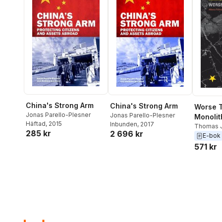
China's Strong Arm
China's Strong Arm
Worse 
Jonas Parello-Plesner
Jonas Parello-Plesner
Monolit
Häftad
, 2015
Inbunden
, 2017
Thomas J
285 kr
2 696 kr
E-bok
571 kr