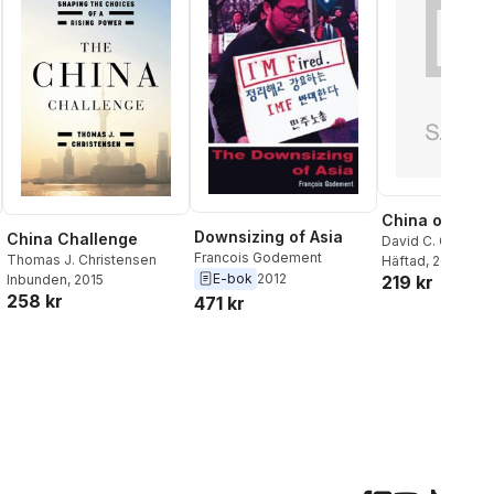
China on the
Downsizing of Asia
China Challenge
David C. Gomper
Francois Godement
Thomas J. Christensen
Godement
Häftad
, 2005
,
Evan 
E-bok
2012
Inbunden
, 2015
219 kr
Medeiros
,
James
258 kr
471 kr
Mulvenon