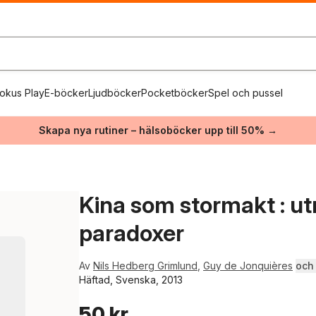
okus Play
E-böcker
Ljudböcker
Pocketböcker
Spel och pussel
Skapa nya rutiner – hälsoböcker upp till 50% →
Kina som stormakt : utr
paradoxer
Av
Nils Hedberg Grimlund
,
Guy de Jonquières
och 
Häftad, Svenska, 2013
50 kr