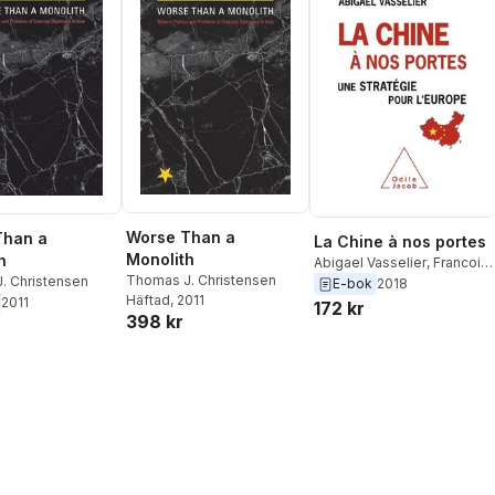
Worse Than a
Than a
La Chine à nos portes
Monolith
h
Abigael Vasselier
,
Francois
Thomas J. Christensen
. Christensen
Godement
E-bok
2018
Häftad
, 2011
2011
172 kr
398 kr