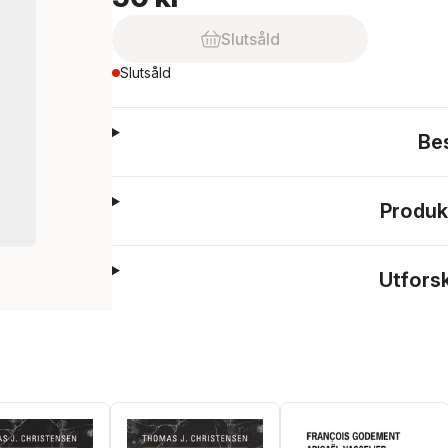
Slutsåld
Slutsåld
Be
Produk
Utfors