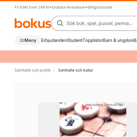
Fri frakt över 249 kr
•
Snabba leveranser
•
Billiga böcker
Sök bok, spel, pussel, penna...
Meny
Erbjudanden
Student
Topplistor
Barn & ungdom
B
Samhälle och politik
Samhälle och kultur