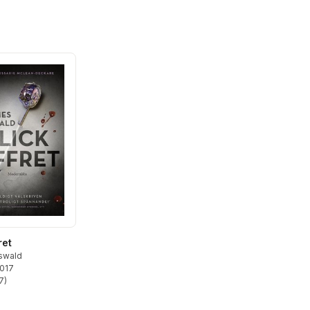
ret
swald
2017
7
)
stjärnor. Totalt antal röster: