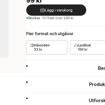
99 kr
Lägg i varukorg
Skickas
.
Fri frakt över 249 kr.
Fler format och utgåvor
Inbunden
Ljudbok
33 kr
169 kr
Be
Produk
Utfors