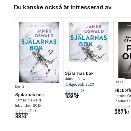
Hoppa över listan
Du kanske också är intresserad av
Själarnas bok
James Oswald
Del 1
Ljudbok
2020
Del 2
Flickoff
(
2
)
4,5
utav 5 stjärnor. Totalt antal röster:
Själarnas bok
169 kr
James O
James Oswald
Inbunden
Inbunden
, 2015
(
4,0
utav 5 
(
14
)
267 kr
4,3
utav 5 stjärnor. Totalt antal röster:
33 kr