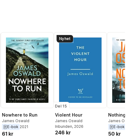
Nyhet
Del 15
Violent Hour
Nowhere to Run
Nothing to Hi
James Oswald
James Oswald
James Oswald
Inbunden
, 2026
E-bok
2021
E-bok
2019
246 kr
61 kr
50 kr