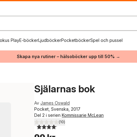
okus Play
E-böcker
Ljudböcker
Pocketböcker
Spel och pussel
Skapa nya rutiner – hälsoböcker upp till 50% →
Själarnas bok
Av
James Oswald
Pocket, Svenska, 2017
Del 2 i serien
Kommissarie McLean
(
10
)
4,1
utav 5 stjärnor. Totalt antal röster: