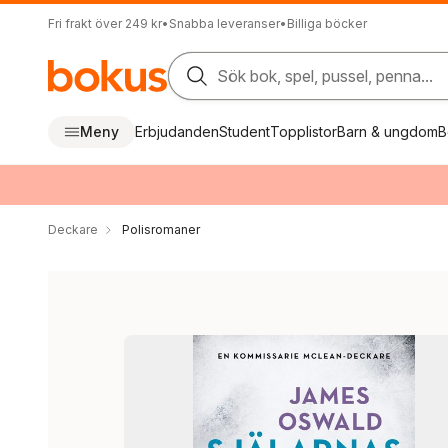
Fri frakt över 249 kr
•
Snabba leveranser
•
Billiga böcker
Sök bok, spel, pussel, penna...
Meny
Erbjudanden
Student
Topplistor
Barn & ungdom
B
Deckare
Polisromaner