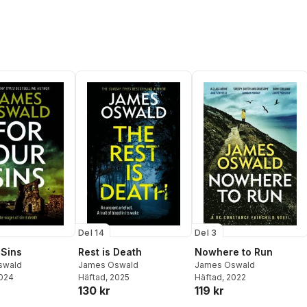
Del 3
Del 14
Nowhere to Run
 Sins
Rest is Death
James Oswald
swald
James Oswald
Häftad
, 2022
2024
Häftad
, 2025
119 kr
130 kr