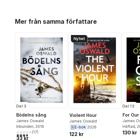
Hoppa över listan
Mer från samma författare
Nyhet
Del 3
Del 13
Bödelns sång
For Our
Violent Hour
James Oswald
James O
James Oswald
Inbunden
, 2016
Häftad
, 
E-bok
2026
130 kr
(
17
)
122 kr
3,7
utav 5 stjärnor. Totalt antal röster:
33 kr