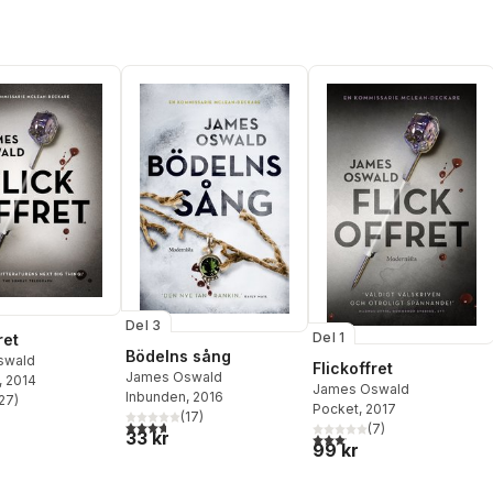
Del 3
Del 1
ret
Bödelns sång
swald
Flickoffret
James Oswald
, 2014
James Oswald
Inbunden
, 2016
27
)
stjärnor. Totalt antal röster:
Pocket
, 2017
(
17
)
3,7
utav 5 stjärnor. Totalt antal röster:
(
7
)
33 kr
3,1
utav 5 stjärnor. Totalt anta
99 kr