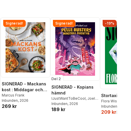
Signerad!
Signerad!
-19%
Del 2
SIGNERAD - Mackans
SIGNERAD - Kopians
kost : Middagar och
hämnd
matlådor
Marcus Frank
Stortaxi
IJustWantToBeCool
,
Joel
Inbunden
, 2026
Flora Wiström
Adolphson
Inbunden
, 2026
,
Emil Ejdemo
269 kr
Inbunden
, 2026
189 kr
Beer
,
Victor Beer
209 kr
259 kr
l röster: