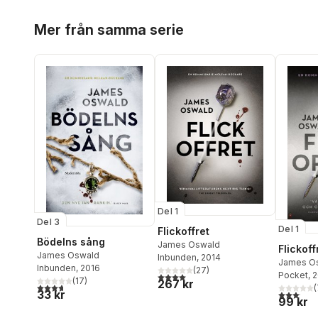
Hoppa över listan
Mer från samma serie
Del 1
Del 3
Del 1
Flickoffret
Bödelns sång
James Oswald
Flickoff
James Oswald
Inbunden
, 2014
James O
Inbunden
, 2016
(
27
)
4,0
utav 5 stjärnor. Totalt antal röster:
Pocket
, 
(
17
)
267 kr
3,7
utav 5 stjärnor. Totalt antal röster:
(
33 kr
3,1
utav 5 
99 kr