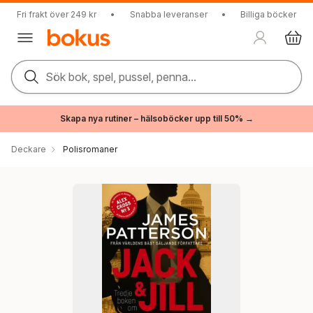
Fri frakt över 249 kr
•
Snabba leveranser
•
Billiga böcker
Sök bok, spel, pussel, penna...
Skapa nya rutiner – hälsoböcker upp till 50% →
Deckare
Polisromaner