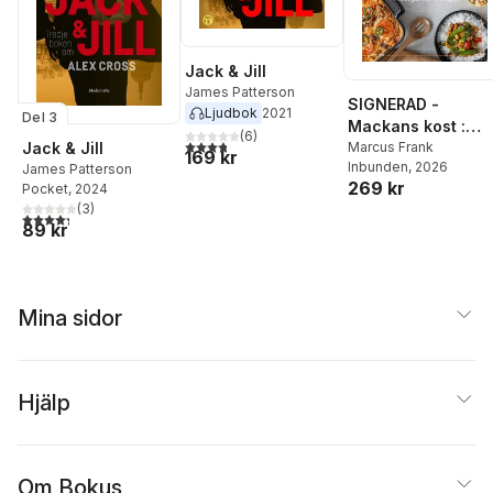
Jack & Jill
James Patterson
SIGNERAD -
Ljudbok
2021
Del 3
Mackans kost :
(
6
)
3,8
utav 5 stjärnor. Totalt antal röster:
Middagar och
Marcus Frank
Jack & Jill
169 kr
Inbunden
, 2026
matlådor
James Patterson
269 kr
Pocket
, 2024
(
3
)
4,3
utav 5 stjärnor. Totalt antal röster:
89 kr
Mina sidor
Hjälp
Om Bokus