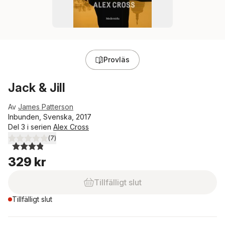
Provläs
Jack & Jill
Av
James Patterson
Inbunden, Svenska, 2017
Del 3 i serien
Alex Cross
(
7
)
3,9
utav 5 stjärnor. Totalt antal röster:
329 kr
Tillfälligt slut
Tillfälligt slut