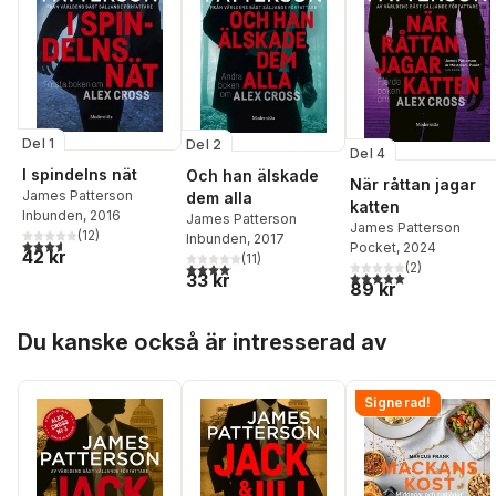
Del 1
Del 2
Del 4
I spindelns nät
Och han älskade
När råttan jagar
James Patterson
dem alla
katten
Inbunden
, 2016
James Patterson
James Patterson
(
12
)
Inbunden
, 2017
3,6
utav 5 stjärnor. Totalt antal röster:
Pocket
, 2024
42 kr
(
11
)
4,1
utav 5 stjärnor. Totalt antal röster:
(
2
)
5,0
utav 5 stjärnor. Tota
33 kr
89 kr
Hoppa över listan
Du kanske också är intresserad av
Signerad!