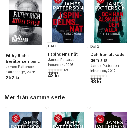
Del 1
Del 2
I spindelns nät
Och han älskade
Filthy Rich :
James Patterson
dem alla
berättelsen om
Inbunden
, 2016
James Patterson
Jeffrey Epstein -
James Patterson
(
12
)
Inbunden
, 2017
Kartonnage
, 2026
3,6
utav 5 stjärnor. Totalt antal röster:
tio år senare
42 kr
(
11
)
252 kr
4,1
utav 5 stjärnor. Total
33 kr
Hoppa över listan
Mer från samma serie