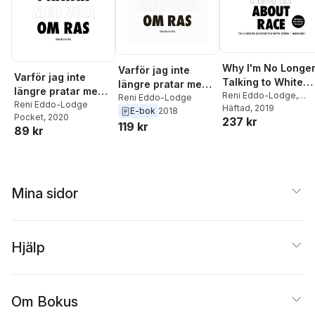
Why I'm No Longe
Varför jag inte
Varför jag inte
Talking to White
längre pratar med
längre pratar med
People about Rac
Reni Eddo-Lodge
,
vita om ras
Reni Eddo-Lodge
vita om ras
Reni Eddo-Lodge
Alake Olarewaju Ltd
Häftad
, 2019
E-bok
2018
Pocket
, 2020
237 kr
119 kr
89 kr
Mina sidor
Hjälp
Om Bokus