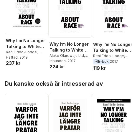
Why I'm No Longer
Why I’m No Longer
Why I’m No Longe
Talking to White
Talking to White
Talking to White
People about Race
Reni Eddo-Lodge
,
People About Race
Alake Olarewaju Ltd
,
People About Rac
Reni Eddo-Lodge
,
Alake Olarewaju Ltd
Häftad
, 2019
Reni Eddo-Lodge
Inbunden
, 2017
Alake Olarewaju Ltd
E-bok
2017
237 kr
224 kr
119 kr
Hoppa över listan
Du kanske också är intresserad av