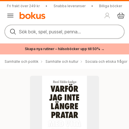
Fri frakt över 249 kr
•
Snabba leveranser
•
Billiga böcker
Sök bok, spel, pussel, penna...
Skapa nya rutiner – hälsoböcker upp till 50% →
Samhälle och politik
Samhälle och kultur
Sociala och etiska frågor