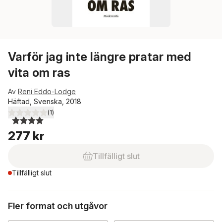
Varför jag inte längre pratar med
vita om ras
Av
Reni Eddo-Lodge
Häftad, Svenska, 2018
(
1
)
4,0
utav 5 stjärnor. Totalt antal röster:
277 kr
Tillfälligt slut
Tillfälligt slut
Fler format och utgåvor