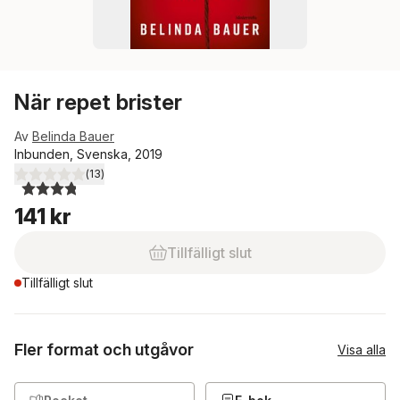
När repet brister
Av
Belinda Bauer
Inbunden, Svenska, 2019
(
13
)
3,8
utav 5 stjärnor. Totalt antal röster:
141 kr
Tillfälligt slut
Tillfälligt slut
Fler format och utgåvor
Visa alla