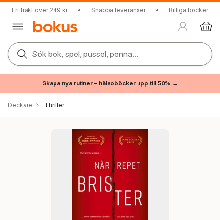
Fri frakt över 249 kr
•
Snabba leveranser
•
Billiga böcker
Sök bok, spel, pussel, penna...
Skapa nya rutiner – hälsoböcker upp till 50% →
Deckare
Thriller