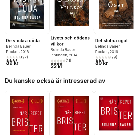
Livets och dödens
De vackra döda
Det slutna ögat
villkor
Belinda Bauer
Belinda Bauer
Belinda Bauer
Pocket
, 2018
Pocket
, 2016
Inbunden
, 2014
(
27
)
(
29
)
3,7
utav 5 stjärnor. Totalt antal röster:
3,3
utav 5 stjärnor. Tota
(
11
)
89 kr
89 kr
3,9
utav 5 stjärnor. Totalt antal röster:
33 kr
Hoppa över listan
Du kanske också är intresserad av