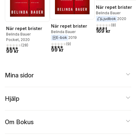
När repet brister
Belinda Bauer
Ljudbok
2020
(
8
)
När repet brister
3,6
utav 5 stjärnor. Tota
När repet brister
169 kr
Belinda Bauer
Belinda Bauer
E-bok
2019
Pocket
, 2020
(
9
)
(
28
)
4,0
utav 5 stjärnor. Totalt antal röster:
3,9
utav 5 stjärnor. Totalt antal röster:
99 kr
99 kr
Mina sidor
Hjälp
Om Bokus