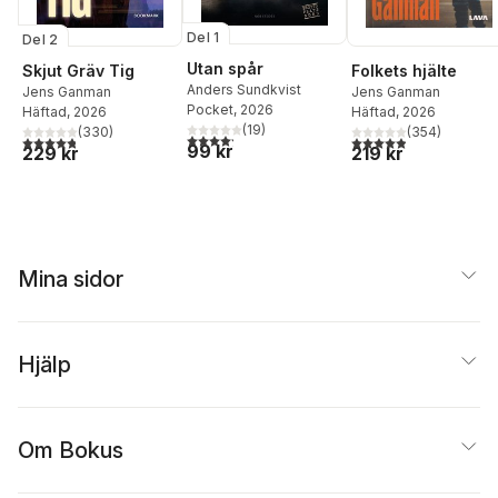
Del 1
Del 2
Utan spår
Skjut Gräv Tig
Folkets hjälte
Anders Sundkvist
Jens Ganman
Jens Ganman
Pocket
, 2026
Häftad
, 2026
Häftad
, 2026
(
19
)
(
330
)
(
354
)
4,2
utav 5 stjärnor. Totalt antal röster:
4,8
utav 5 stjärnor. Totalt antal röster:
4,9
utav 5 stjärnor. Tota
99 kr
229 kr
219 kr
Mina sidor
Hjälp
Om Bokus