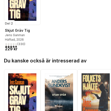
Del 2
Skjut Gräv Tig
Jens Ganman
Häftad
, 2026
(
330
)
4,8
utav 5 stjärnor. Totalt antal röster:
229 kr
Hoppa över listan
Du kanske också är intresserad av