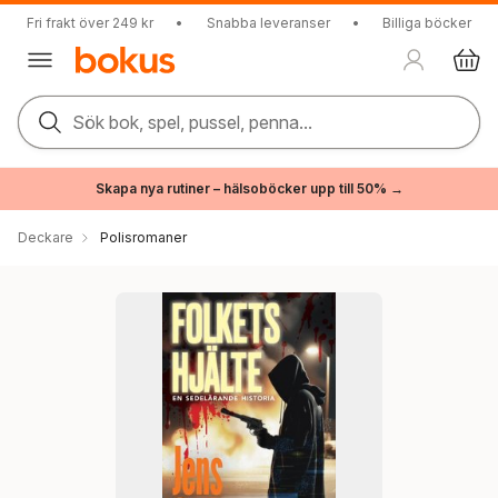
Fri frakt över 249 kr
•
Snabba leveranser
•
Billiga böcker
Sök bok, spel, pussel, penna...
Skapa nya rutiner – hälsoböcker upp till 50% →
Deckare
Polisromaner