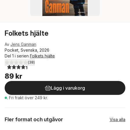
Folkets hjälte
Av
Jens Ganman
Pocket, Svenska, 2026
Del 1 i serien
Folkets hjälte
(
38
)
4,4
utav 5 stjärnor. Totalt antal röster:
89 kr
Lägg i varukorg
.
Fri frakt över 249 kr.
Fler format och utgåvor
Visa alla