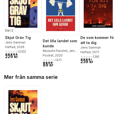
Del 2
Skjut Gräv Tig
De som kommer fö
Det lilla landet som
Jens Ganman
att ta dig
kunde
Häftad
, 2026
Jens Ganman
Mustafa Panshiri
,
Jens
(
330
)
Häftad
, 2017
4,8
utav 5 stjärnor. Totalt antal röster:
Ganman
Pocket
, 2020
229 kr
(
38
)
4,4
utav 5 stjärnor. Tota
(
47
)
239 kr
4,2
utav 5 stjärnor. Totalt antal röster:
89 kr
Hoppa över listan
Mer från samma serie