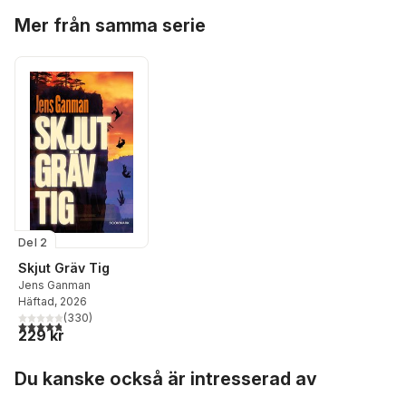
Hoppa över listan
Mer från samma serie
Del 2
Skjut Gräv Tig
Jens Ganman
Häftad
, 2026
(
330
)
4,8
utav 5 stjärnor. Totalt antal röster:
229 kr
Hoppa över listan
Du kanske också är intresserad av