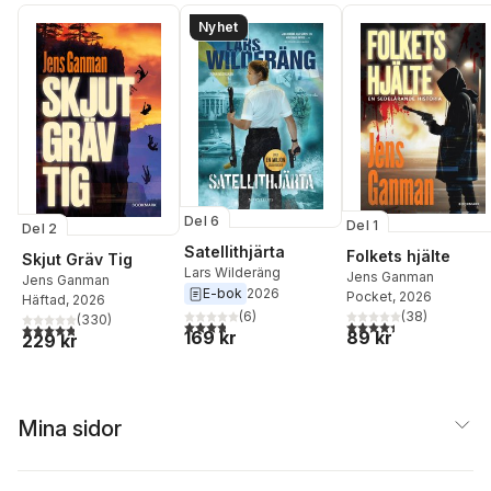
Nyhet
Del 6
Del 1
Del 2
Satellithjärta
Folkets hjälte
Skjut Gräv Tig
Lars Wilderäng
Jens Ganman
Jens Ganman
E-bok
2026
Pocket
, 2026
Häftad
, 2026
(
38
)
(
6
)
(
330
)
4,4
utav 5 stjärnor. Tota
3,8
utav 5 stjärnor. Totalt antal röster:
4,8
utav 5 stjärnor. Totalt antal röster:
89 kr
169 kr
229 kr
Mina sidor