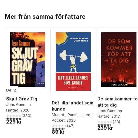
Hoppa över listan
Mer från samma författare
Del 2
Skjut Gräv Tig
De som kommer fö
Det lilla landet som
Jens Ganman
att ta dig
kunde
Häftad
, 2026
Jens Ganman
Mustafa Panshiri
,
Jens
(
330
)
Häftad
, 2017
4,8
utav 5 stjärnor. Totalt antal röster:
Ganman
Pocket
, 2020
229 kr
(
38
)
4,4
utav 5 stjärnor. Tota
(
47
)
239 kr
4,2
utav 5 stjärnor. Totalt antal röster:
89 kr