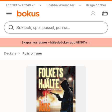
Fri frakt över 249 kr
•
Snabba leveranser
•
Billiga böcker
Sök bok, spel, pussel, penna...
Skapa nya rutiner – hälsoböcker upp till 50% →
Deckare
Polisromaner