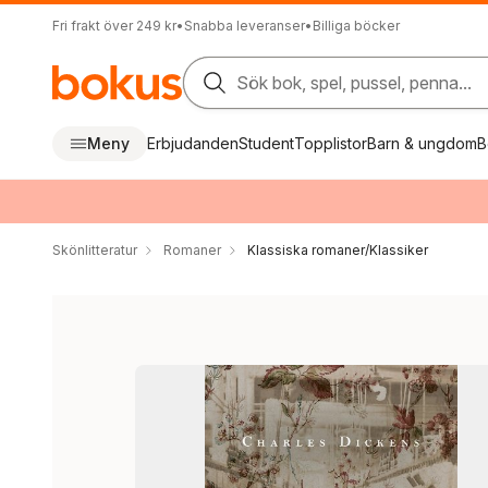
Fri frakt över 249 kr
•
Snabba leveranser
•
Billiga böcker
Sök bok, spel, pussel, penna...
Meny
Erbjudanden
Student
Topplistor
Barn & ungdom
B
Skönlitteratur
Romaner
Klassiska romaner/Klassiker