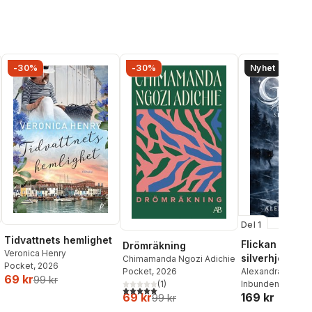
-30%
-30%
Nyhet
Del 1
Tidvattnets hemlighet
Flickan och
Drömräkning
Veronica Henry
silverhjorten
Chimamanda Ngozi Adichie
Pocket
, 2026
Alexandra Bring
Pocket
, 2026
69 kr
99 kr
Inbunden
, 2026
(
1
)
5,0
utav 5 stjärnor. Totalt antal röster:
169 kr
69 kr
99 kr