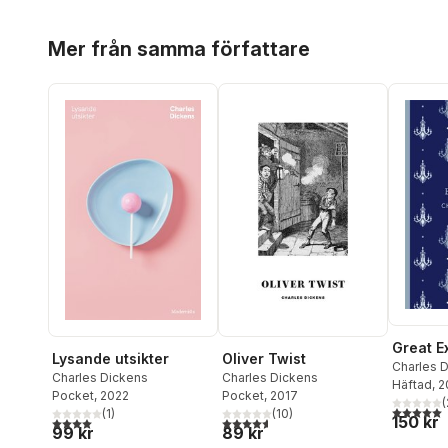
Hoppa över listan
Mer från samma författare
Great E
Lysande utsikter
Oliver Twist
Charles 
Charles Dickens
Charles Dickens
Häftad
, 
Pocket
, 2022
Pocket
, 2017
(
5,0
utav 5 
(
1
)
(
10
)
150 kr
4,0
utav 5 stjärnor. Totalt antal röster:
4,6
utav 5 stjärnor. Totalt antal röster:
99 kr
89 kr