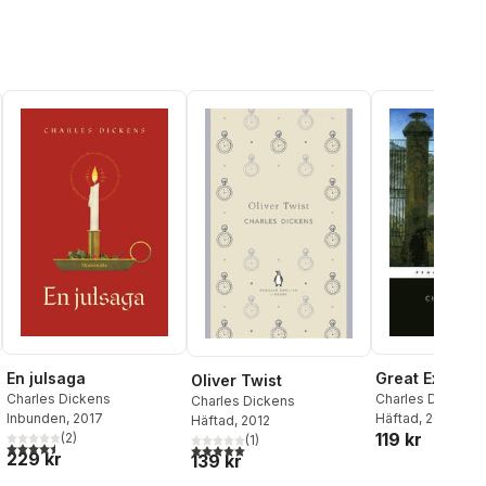
En julsaga
Great Expecta
Oliver Twist
Charles Dickens
Charles Dickens
,
Charles Dickens
Inbunden
, 2017
Mitchell
Häftad
, 2003
Häftad
, 2012
119 kr
(
2
)
(
1
)
4,5
utav 5 stjärnor. Totalt antal röster:
5,0
utav 5 stjärnor. Totalt antal röster:
229 kr
139 kr
l röster: