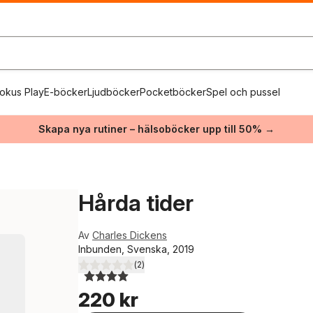
okus Play
E-böcker
Ljudböcker
Pocketböcker
Spel och pussel
Skapa nya rutiner – hälsoböcker upp till 50% →
Hårda tider
Av
Charles Dickens
Inbunden, Svenska, 2019
(
2
)
4,0
utav 5 stjärnor. Totalt antal röster:
220 kr