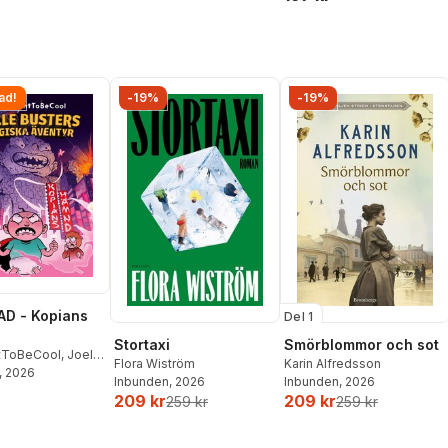
ad!
-19%
-19%
D - Kopians
Del 1
Stortaxi
Smörblommor och sot
tToBeCool
,
Joel
Flora Wiström
Karin Alfredsson
on
, 2026
,
Emil Ejdemo
Inbunden
, 2026
Inbunden
, 2026
tor Beer
209 kr
209 kr
259 kr
259 kr