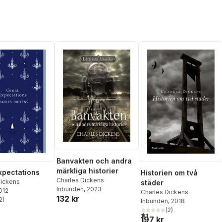
Banvakten och andra
märkliga historier
xpectations
Historien om två
Charles Dickens
Dickens
städer
Inbunden
, 2023
2012
Charles Dickens
132 kr
2
)
Inbunden
, 2018
stjärnor. Totalt antal röster:
(
2
)
1,5
utav 5 stjärnor. Totalt anta
197 kr