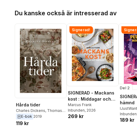
Hoppa över listan
Du kanske också är intresserad av
Signerad!
Signer
Del 2
SIGNERAD - Mackans
SIGNERA
kost : Middagar och
hämnd
Hårda tider
matlådor
Marcus Frank
IJustWan
Inbunden
, 2026
Charles Dickens
,
Thomas
Adolphs
Inbunden
269 kr
Sjösvärd
E-bok
2019
189 kr
Beer
,
Vic
119 kr