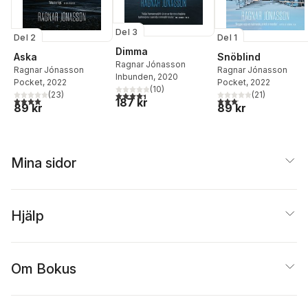
Del 3
Del 2
Del 1
Dimma
Aska
Snöblind
Ragnar Jónasson
Ragnar Jónasson
Ragnar Jónasson
Inbunden
, 2020
Pocket
, 2022
Pocket
, 2022
(
10
)
4,4
utav 5 stjärnor. Totalt antal röster:
(
23
)
(
21
)
4,0
utav 5 stjärnor. Totalt antal röster:
3,1
utav 5 stjärnor. Total
187 kr
89 kr
89 kr
Mina sidor
Hjälp
Om Bokus