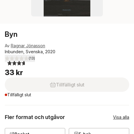
Byn
Av
Ragnar Jónasson
Inbunden, Svenska, 2020
(
13
)
3,7
utav 5 stjärnor. Totalt antal röster:
33 kr
Tillfälligt slut
Tillfälligt slut
Fler format och utgåvor
Visa alla