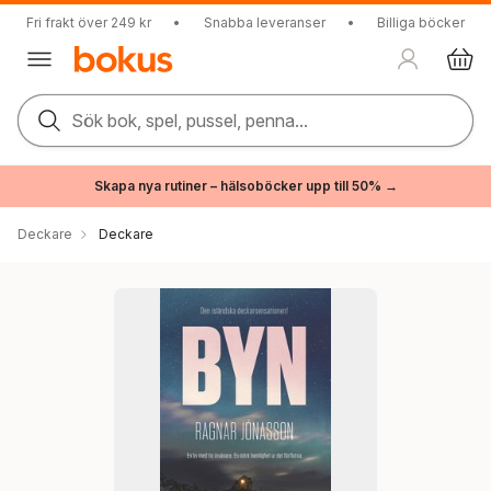
Fri frakt över 249 kr
•
Snabba leveranser
•
Billiga böcker
Sök bok, spel, pussel, penna...
Skapa nya rutiner – hälsoböcker upp till 50% →
Deckare
Deckare