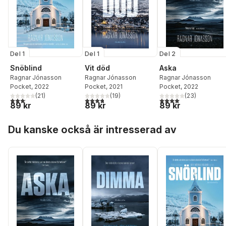
Del 1
Del 1
Del 2
Snöblind
Vit död
Aska
Ragnar Jónasson
Ragnar Jónasson
Ragnar Jónasson
Pocket
, 2022
Pocket
, 2021
Pocket
, 2022
(
21
)
(
19
)
(
23
)
3,1
utav 5 stjärnor. Totalt antal röster:
3,8
utav 5 stjärnor. Totalt antal röster:
4,0
utav 5 stjärnor. Tota
89 kr
89 kr
89 kr
Hoppa över listan
Du kanske också är intresserad av