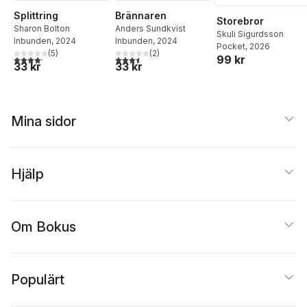
Splittring
Brännaren
Storebror
Sharon Bolton
Anders Sundkvist
Skuli Sigurdsson
Inbunden
, 2024
Inbunden
, 2024
Pocket
, 2026
(
5
)
(
2
)
99 kr
4,2
utav 5 stjärnor. Totalt antal röster:
3,5
utav 5 stjärnor. Totalt antal röster:
33 kr
33 kr
Mina sidor
Hjälp
Om Bokus
Populärt