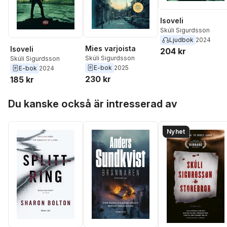
Isoveli
Skúli Sigurdsson
Ljudbok
2024
Mies varjoista
Isoveli
204 kr
Skúli Sigurdsson
Skúli Sigurdsson
E-bok
2025
E-bok
2024
230 kr
185 kr
Hoppa över listan
Du kanske också är intresserad av
Nyhet