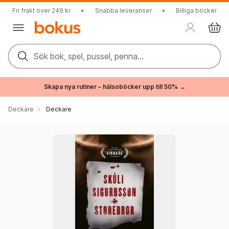
Fri frakt över 249 kr
•
Snabba leveranser
•
Billiga böcker
Sök bok, spel, pussel, penna...
Skapa nya rutiner – hälsoböcker upp till 50% →
Deckare
Deckare