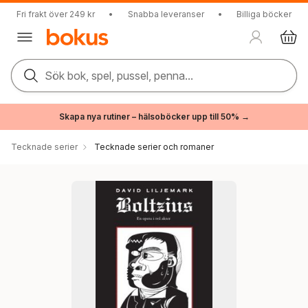
Fri frakt över 249 kr
•
Snabba leveranser
•
Billiga böcker
Sök bok, spel, pussel, penna...
Skapa nya rutiner – hälsoböcker upp till 50% →
Tecknade serier
Tecknade serier och romaner