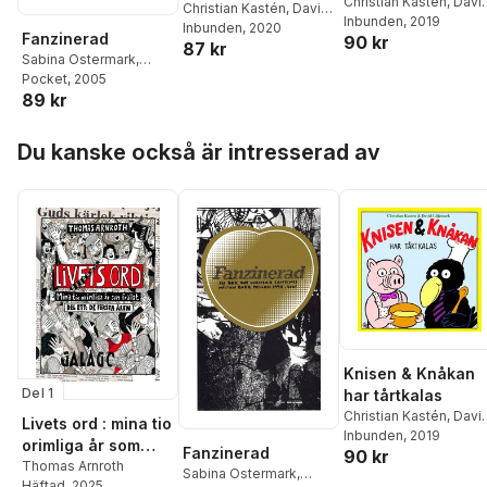
Christian Kastén
,
Davi
Christian Kastén
,
David
Liljemark
Inbunden
, 2019
Liljemark
Inbunden
, 2020
Fanzinerad
90 kr
87 kr
Sabina Ostermark
,
Fredrik Kullman
Pocket
, 2005
,
Pär
89 kr
Thörn
,
Svante Tidholm
,
David Liljemark
,
Lina
Hoppa över listan
Zavalia
,
Stefan
Du kanske också är intresserad av
Zachrisson
,
Asmina
Diamanti
,
Stefan Petrini
,
Johan Jacobsson
,
Victoria Rixer
,
Rille
Bengtsson
,
Jon
Mårtensson
,
Fredrik
Jonsson
Knisen & Knåkan
Del 1
har tårtkalas
Christian Kastén
,
Davi
Livets ord : mina tio
Liljemark
Inbunden
, 2019
orimliga år som
Fanzinerad
90 kr
frälst. Del ett, De
Thomas Arnroth
Sabina Ostermark
,
Häftad
, 2025