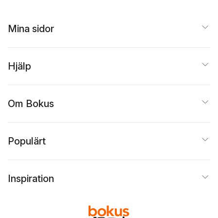
Bromander
,
Jeffrey
Andersson
,
Julia
Brown
,
Nanna
Thorell
,
Jeffrey Brown
,
Johansson
,
Fabian
Lena Ackebo
,
Mina sidor
Göranson
,
Lena
Hanneriina Moisseinen
,
Ackebo
,
Marcus
ÄCarl Hedsved
,
Lars
Ivarsson
,
Anders
Sjunnesson
,
Roberto
Blidlöv Végh
,
Ron Reg
Grossi
,
Sara Hansson
,
Joakim Pirinen
,
Lars
Nanna Johansson
,
Hjälp
Krantz
,
Kolbeinn
Benjamin Stengård
,
Karlsson
,
Sara Granér
,
Sofia Olsson
,
Johan
David Nessle
,
Mats
Pirinen
,
Knut Larsson
Jonsson
Om Bokus
Populärt
Inspiration