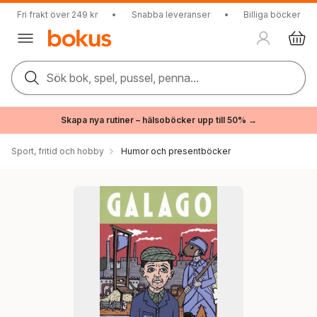
Fri frakt över 249 kr
•
Snabba leveranser
•
Billiga böcker
Sök bok, spel, pussel, penna...
Skapa nya rutiner – hälsoböcker upp till 50% →
Sport, fritid och hobby
Humor och presentböcker