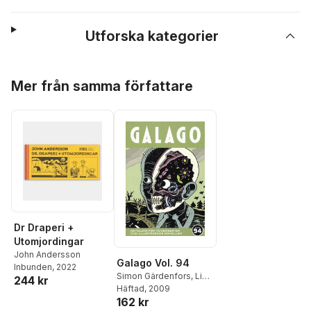
Utforska kategorier
Hoppa över listan
Mer från samma författare
Dr Draperi +
Utomjordingar
John Andersson
Galago Vol. 94
Inbunden
, 2022
Simon Gärdenfors
,
Liv
244 kr
Strömquist
Häftad
, 2009
,
Mats
162 kr
Jonsson
,
Marcus