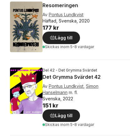
Resomeringen
Av
Pontus Lundkvist
Häftad, Svenska, 2020
177 kr
Lägg till
Skickas
inom 5-8 vardagar
Del 42 - Det Grymma Svärdet
Det Grymma Svärdet 42
Av
Pontus Lundkvist
,
Simon
Hanselmann
m. fl.
Svenska, 2022
151 kr
Lägg till
Skickas
inom 5-8 vardagar