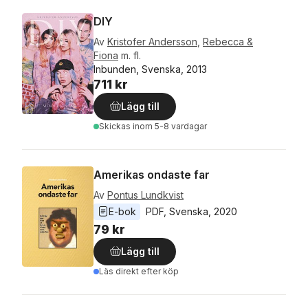
DIY
Av
Kristofer Andersson
,
Rebecca &
Fiona
m. fl.
Inbunden, Svenska, 2013
711 kr
Lägg till
Skickas
inom 5-8 vardagar
Amerikas ondaste far
Av
Pontus Lundkvist
E-bok
PDF
, 
Svenska
, 
2020
79 kr
Lägg till
Läs direkt efter köp