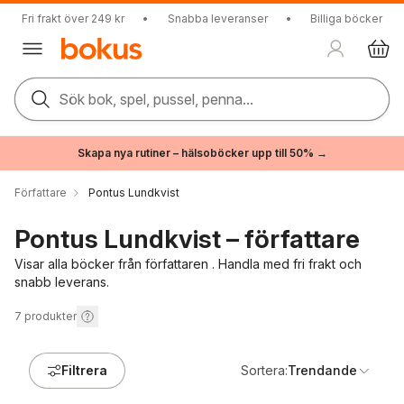
Fri frakt över 249 kr
•
Snabba leveranser
•
Billiga böcker
Sök bok, spel, pussel, penna...
Skapa nya rutiner – hälsoböcker upp till 50% →
Författare
Pontus Lundkvist
Pontus Lundkvist – författare
Visar alla böcker från författaren . Handla med fri frakt och
snabb leverans.
7
produkter
Filtrera
Sortera:
Trendande