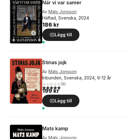
När vi var samer
Av
Mats Jonsson
Häftad, Svenska, 2024
186 kr
Lägg till
Stinas jojk
Av
Mats Jonsson
Inbunden, Svenska, 2024, 9-12 år
(
9
)
4,9
utav 5 stjärnor. Totalt antal röster:
199 kr
Lägg till
Mats kamp
Av
Mats Jonsson