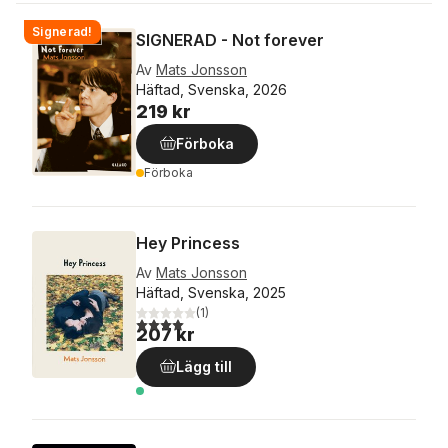
Signerad!
SIGNERAD - Not forever
Av
Mats Jonsson
Häftad, Svenska, 2026
219 kr
Förboka
Förboka
Hey Princess
Av
Mats Jonsson
Häftad, Svenska, 2025
(
1
)
4,0
utav 5 stjärnor. Totalt antal röster:
207 kr
Lägg till