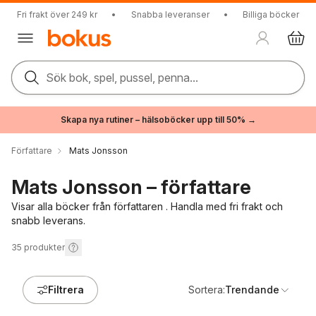
Fri frakt över 249 kr
•
Snabba leveranser
•
Billiga böcker
Sök bok, spel, pussel, penna...
Skapa nya rutiner – hälsoböcker upp till 50% →
Författare
Mats Jonsson
Mats Jonsson – författare
Visar alla böcker från författaren . Handla med fri frakt och
snabb leverans.
35
produkter
Filtrera
Sortera:
Trendande