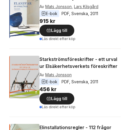
Av
Mats Jonsson
,
Lars Kilsgård
E-bok
PDF
, 
Svenska
, 
2011
915 kr
Lägg till
Läs direkt efter köp
Starkströmsföreskrifter - ett urval
ur Elsäkerhetsverkets föreskrifter
Av
Mats Jonsson
E-bok
PDF
, 
Svenska
, 
2011
456 kr
Lägg till
Läs direkt efter köp
Elinstallationsregler - 112 frågor