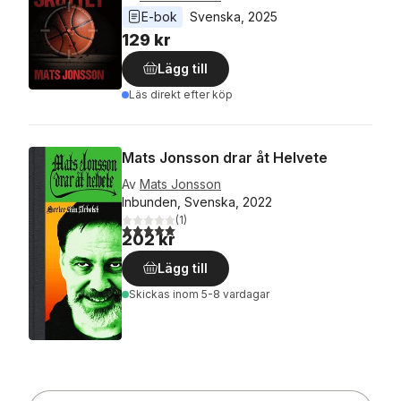
E-bok
Svenska
, 
2025
129 kr
Lägg till
Läs direkt efter köp
Mats Jonsson drar åt Helvete
Av
Mats Jonsson
Inbunden, Svenska, 2022
(
1
)
5,0
utav 5 stjärnor. Totalt antal röster:
202 kr
Lägg till
Skickas
inom 5-8 vardagar