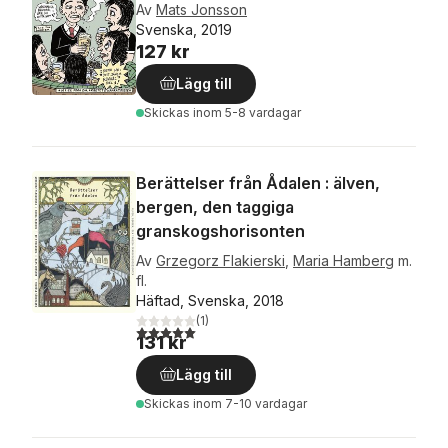
Av
Mats Jonsson
Svenska, 2019
127 kr
Lägg till
Skickas
inom 5-8 vardagar
Berättelser från Ådalen : älven,
bergen, den taggiga
granskogshorisonten
Av
Grzegorz Flakierski
,
Maria Hamberg
m.
fl.
Häftad, Svenska, 2018
(
1
)
5,0
utav 5 stjärnor. Totalt antal röster:
131 kr
Lägg till
Skickas
inom 7-10 vardagar