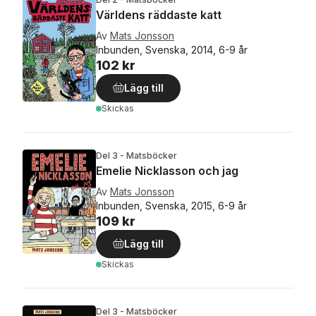
Världens räddaste katt
Av
Mats Jonsson
Inbunden, Svenska, 2014, 6-9 år
102 kr
Lägg till
Skickas
Del 3 - Matsböcker
Emelie Nicklasson och jag
Av
Mats Jonsson
Inbunden, Svenska, 2015, 6-9 år
109 kr
Lägg till
Skickas
Del 3 - Matsböcker