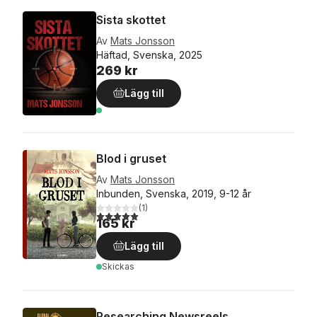
Sista skottet
Av
Mats Jonsson
Häftad, Svenska, 2025
269 kr
Lägg till
Blod i gruset
Av
Mats Jonsson
Inbunden, Svenska, 2019, 9-12 år
(
1
)
5,0
utav 5 stjärnor. Totalt antal röster:
165 kr
Lägg till
Skickas
Researching Newsreels