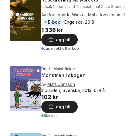
Local, National and Transnational Case Studies
Av
Roel Vande Winkel
,
Mats Jonsson
m. fl.
E-bok
Engelska
, 
2018
1 336 kr
Lägg till
Läs direkt efter köp
Del 1 - Matsböcker
Monstren i skogen
Av
Mats Jonsson
Inbunden, Svenska, 2013, 6-9 år
102 kr
Lägg till
Skickas
Del 2 - Matsböcker