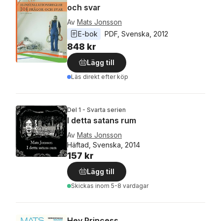
och svar
Av
Mats Jonsson
E-bok
PDF
, 
Svenska
, 
2012
848 kr
Lägg till
Läs direkt efter köp
Del 1 - Svarta serien
I detta satans rum
Av
Mats Jonsson
Häftad, Svenska, 2014
157 kr
Lägg till
Skickas
inom 5-8 vardagar
Hey Princess