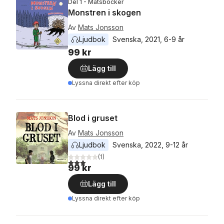
Del 1 - Matsböcker
Monstren i skogen
Av
Mats Jonsson
Ljudbok
Svenska
, 
2021
, 
6-9 år
99 kr
Lägg till
Lyssna direkt efter köp
Blod i gruset
Av
Mats Jonsson
Ljudbok
Svenska
, 
2022
, 
9-12 år
(
1
)
3,0
utav 5 stjärnor. Totalt antal röster:
99 kr
Lägg till
Lyssna direkt efter köp