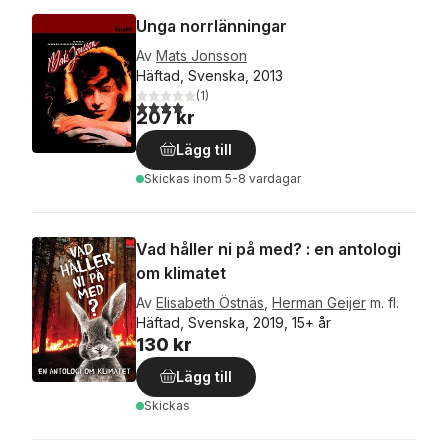
Unga norrlänningar
Av
Mats Jonsson
Häftad, Svenska, 2013
(
1
)
4,0
utav 5 stjärnor. Totalt antal röster:
207 kr
Lägg till
Skickas
inom 5-8 vardagar
Vad håller ni på med? : en antologi
om klimatet
Av
Elisabeth Östnäs
,
Herman Geijer
m. fl.
Häftad, Svenska, 2019, 15+ år
130 kr
Lägg till
Skickas