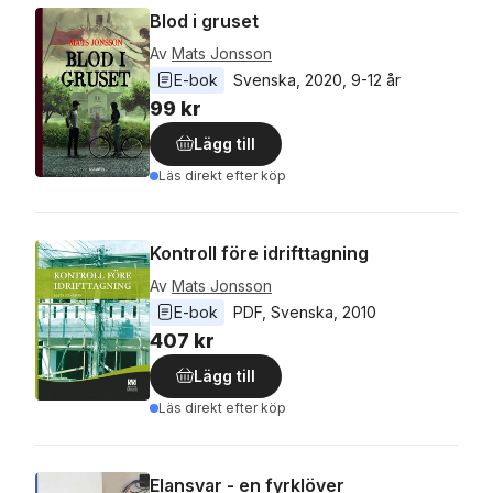
Blod i gruset
Av
Mats Jonsson
E-bok
Svenska
, 
2020
, 
9-12 år
99 kr
Lägg till
Läs direkt efter köp
Kontroll före idrifttagning
Av
Mats Jonsson
E-bok
PDF
, 
Svenska
, 
2010
407 kr
Lägg till
Läs direkt efter köp
Elansvar - en fyrklöver