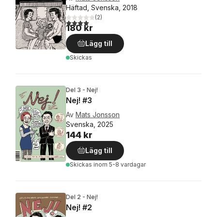
Häftad, Svenska, 2018
(
2
)
4,0
utav 5 stjärnor. Totalt antal röster:
180 kr
Lägg till
Skickas
Del 3 - Nej!
Nej! #3
Av
Mats Jonsson
Svenska, 2025
144 kr
Lägg till
Skickas
inom 5-8 vardagar
Del 2 - Nej!
Nej! #2