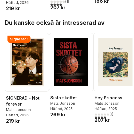
186 kr
(
1
)
Häftad
, 2026
4,0
utav 5 stjärnor. Totalt antal röster:
207 kr
219 kr
Hoppa över listan
Du kanske också är intresserad av
Signerad!
Sista skottet
Hey Princess
SIGNERAD - Not
Mats Jonsson
Mats Jonsson
forever
Häftad
, 2025
Häftad
, 2025
Mats Jonsson
269 kr
(
1
)
Häftad
, 2026
4,0
utav 5 stjärnor. Tota
207 kr
219 kr