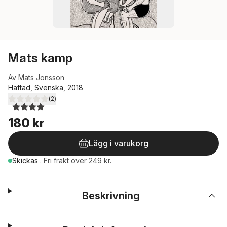
Mats kamp
Av
Mats Jonsson
Häftad, Svenska, 2018
(
2
)
4,0
utav 5 stjärnor. Totalt antal röster:
180 kr
Lägg i varukorg
Skickas
.
Fri frakt över 249 kr.
Beskrivning