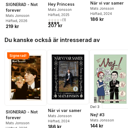
När vi var samer
Hey Princess
SIGNERAD - Not
Mats Jonsson
Mats Jonsson
forever
Häftad
, 2024
Häftad
, 2025
Mats Jonsson
186 kr
(
1
)
Häftad
, 2026
4,0
utav 5 stjärnor. Totalt antal röster:
207 kr
219 kr
Hoppa över listan
Du kanske också är intresserad av
Signerad!
Del 3
När vi var samer
SIGNERAD - Not
Nej! #3
Mats Jonsson
forever
Mats Jonsson
Häftad
, 2024
Mats Jonsson
144 kr
186 kr