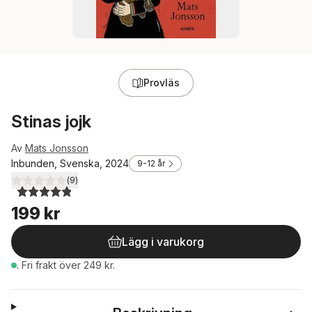
Provläs
Stinas jojk
Av
Mats Jonsson
Inbunden, Svenska, 2024
9-12 år
(
9
)
4,9
utav 5 stjärnor. Totalt antal röster:
199 kr
Lägg i varukorg
.
Fri frakt över 249 kr.