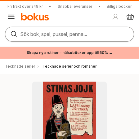
Fri frakt över 249 kr
•
Snabba leveranser
•
Billiga böcker
Sök bok, spel, pussel, penna...
Skapa nya rutiner – hälsoböcker upp till 50% →
Tecknade serier
Tecknade serier och romaner