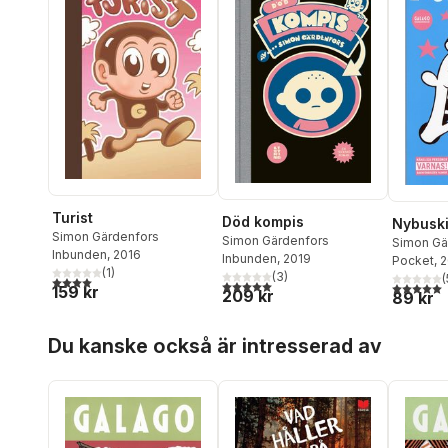
Turist
Död kompis
Nybusk
Simon Gärdenfors
Simon Gärdenfors
Simon Gä
Inbunden
, 2016
Inbunden
, 2019
Pocket
, 
(
1
)
(
3
)
(
4,0
utav 5 stjärnor. Totalt antal röster:
5,0
utav 5 stjärnor. Totalt antal röster:
5,0
utav 5 
159 kr
209 kr
89 kr
Hoppa över listan
Du kanske också är intresserad av