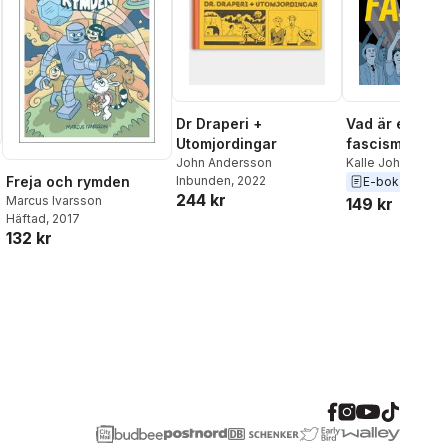
Dr Draperi +
Vad är egentl
Utomjordingar
fascism?
John Andersson
Kalle Johansson
Freja och rymden
Inbunden
, 2022
E-bok
2019
244 kr
Marcus Ivarsson
149 kr
Häftad
, 2017
al röster:
132 kr