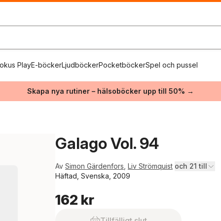
okus Play
E-böcker
Ljudböcker
Pocketböcker
Spel och pussel
Skapa nya rutiner – hälsoböcker upp till 50% →
Galago Vol. 94
Av
Simon Gärdenfors
,
Liv Strömquist
och 21 till
Häftad, Svenska, 2009
162 kr
Tillfälligt slut