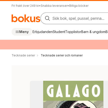
Fri frakt över 249 kr
•
Snabba leveranser
•
Billiga böcker
Sök bok, spel, pussel, penna...
Meny
Erbjudanden
Student
Topplistor
Barn & ungdom
B
Tecknade serier
Tecknade serier och romaner