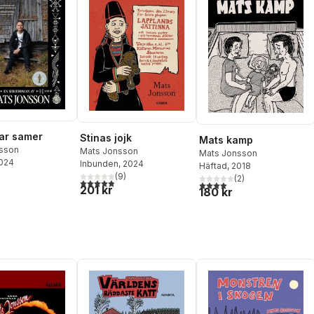
var samer
Stinas jojk
Mats kamp
sson
Mats Jonsson
Mats Jonsson
2024
Inbunden
, 2024
Häftad
, 2018
(
9
)
(
2
)
4,9
utav 5 stjärnor. Totalt antal röster:
4,0
utav 5 stjärnor. Totalt ant
201 kr
180 kr