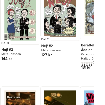
Del 2
Del 3
Berättelser fr
Nej! #2
Nej! #3
Ådalen : älven
Mats Jonsson
Mats Jonsson
127 kr
bergen, den t
Grzegorz Flakiers
144 kr
Hamberg
Häftad
, 2018
,
Bo R. 
granskogshor
al röster:
Mats Jonsson
(
1
)
,
T
5,0
utav 5 stjärnor.
131 kr
Söderlind