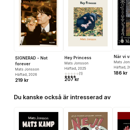
När vi 
Hey Princess
SIGNERAD - Not
Mats Jon
Mats Jonsson
forever
Häftad
, 
Häftad
, 2025
Mats Jonsson
186 kr
(
1
)
Häftad
, 2026
4,0
utav 5 stjärnor. Totalt antal röster:
207 kr
219 kr
Hoppa över listan
Du kanske också är intresserad av