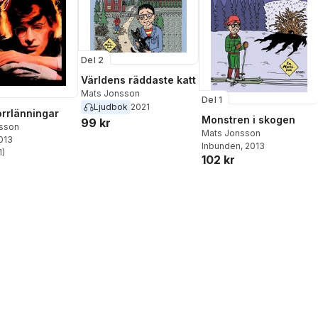
Del 2
Världens räddaste katt
Mats Jonsson
Del 1
Ljudbok
2021
rrlänningar
Monstren i skogen
99 kr
sson
Mats Jonsson
2013
Inbunden
, 2013
1
)
stjärnor. Totalt antal röster:
102 kr