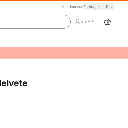
Kundservice
Företagskund?
Helvete