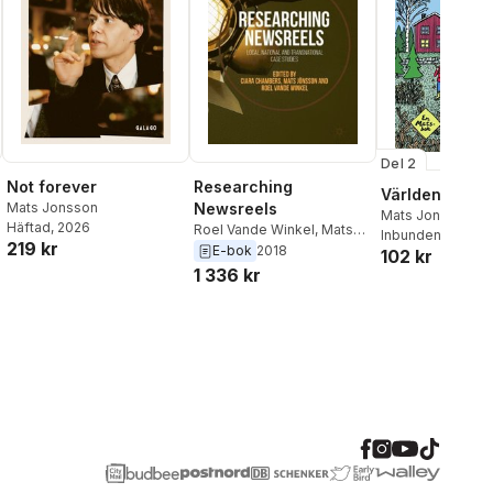
Del 2
Not forever
Researching
Världens rädd
Mats Jonsson
Newsreels
Mats Jonsson
Häftad
, 2026
Roel Vande Winkel
,
Mats
Inbunden
, 2014
219 kr
Jonsson
,
Ciara Chambers
E-bok
2018
102 kr
1 336 kr