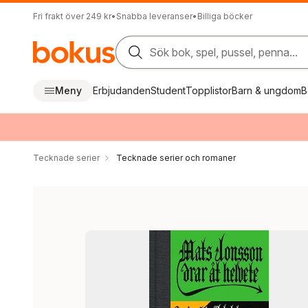
Fri frakt över 249 kr
•
Snabba leveranser
•
Billiga böcker
Sök bok, spel, pussel, penna...
Meny
Erbjudanden
Student
Topplistor
Barn & ungdom
B
Tecknade serier
Tecknade serier och romaner