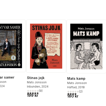
var samer
Stinas jojk
Mats kamp
sson
Mats Jonsson
Mats Jonsson
2024
Inbunden
, 2024
Häftad
, 2018
(
9
)
(
2
)
4,9
utav 5 stjärnor. Totalt antal röster:
4,0
utav 5 stjärnor. Totalt ant
199 kr
180 kr