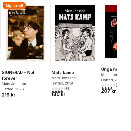
Signerad!
Unga norrlänn
SIGNERAD - Not
Mats kamp
Mats Jonsson
forever
Mats Jonsson
Häftad
, 2013
Häftad
, 2018
Mats Jonsson
(
1
)
4,0
utav 5 stjärnor
(
2
)
Häftad
, 2026
207 kr
4,0
utav 5 stjärnor. Totalt antal röster:
180 kr
219 kr