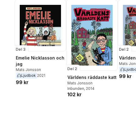
Del 3
Del 2
Emelie Nicklasson och
Världen
jag
Mats Jon
Del 2
Ljudb
Mats Jonsson
Ljudbok
2021
99 kr
Världens räddaste katt
99 kr
Mats Jonsson
Inbunden
, 2014
102 kr