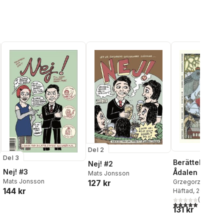
Del 2
Del 3
Berättelser fr
Nej! #2
Nej! #3
Ådalen : älven
Mats Jonsson
Mats Jonsson
127 kr
bergen, den t
Grzegorz Flakiers
144 kr
Hamberg
Häftad
, 2018
,
Bo R. 
granskogshor
al röster:
Mats Jonsson
(
1
)
,
T
5,0
utav 5 stjärnor.
131 kr
Söderlind