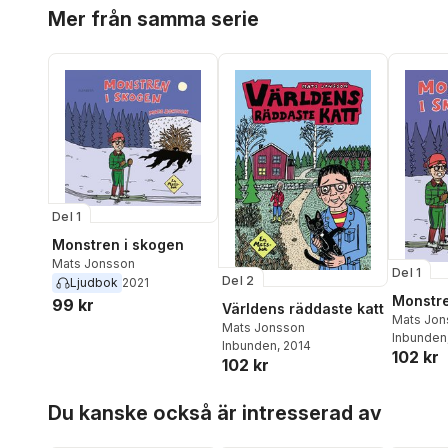
Hoppa över listan
Mer från samma serie
Del 1
Monstren i skogen
Mats Jonsson
Del 1
Del 2
Ljudbok
2021
Monstre
99 kr
Världens räddaste katt
Mats Jon
Mats Jonsson
Inbunden
Inbunden
, 2014
102 kr
102 kr
Hoppa över listan
Du kanske också är intresserad av