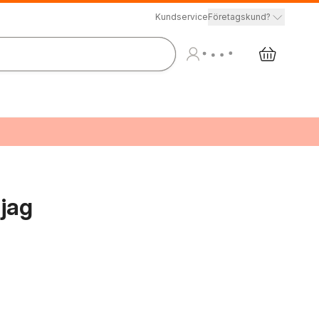
Kundservice
Företagskund?
 jag