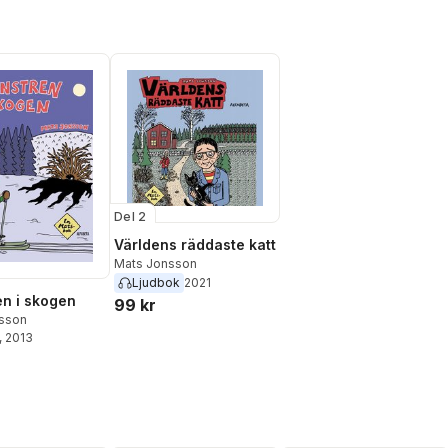
Del 2
Världens räddaste katt
Mats Jonsson
Ljudbok
2021
n i skogen
99 kr
sson
, 2013