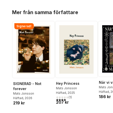
Hoppa över listan
Mer från samma författare
Signerad!
När vi 
Hey Princess
SIGNERAD - Not
Mats Jon
Mats Jonsson
forever
Häftad
, 
Häftad
, 2025
Mats Jonsson
186 kr
(
1
)
Häftad
, 2026
4,0
utav 5 stjärnor. Totalt antal röster:
207 kr
219 kr