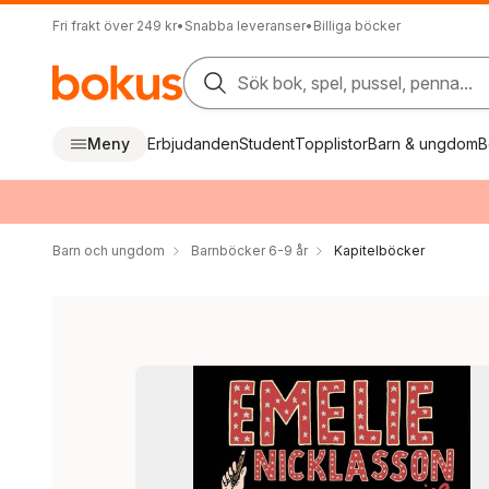
Fri frakt över 249 kr
•
Snabba leveranser
•
Billiga böcker
Sök bok, spel, pussel, penna...
Meny
Erbjudanden
Student
Topplistor
Barn & ungdom
B
Barn och ungdom
Barnböcker 6-9 år
Kapitelböcker