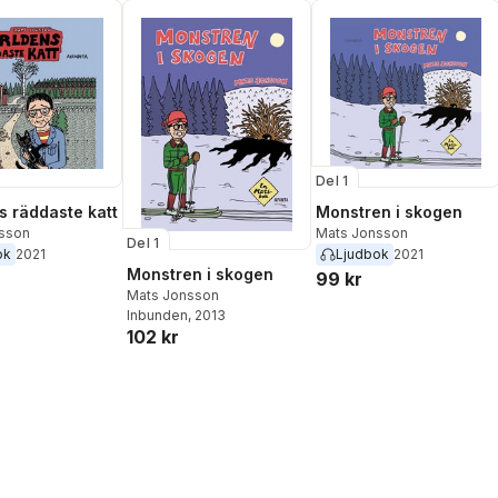
Del 1
s räddaste katt
Monstren i skogen
sson
Mats Jonsson
Del 1
ok
2021
Ljudbok
2021
Monstren i skogen
99 kr
Mats Jonsson
Inbunden
, 2013
102 kr