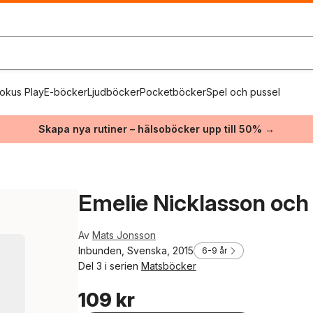
okus Play
E-böcker
Ljudböcker
Pocketböcker
Spel och pussel
Skapa nya rutiner – hälsoböcker upp till 50% →
Emelie Nicklasson och
Av
Mats Jonsson
Inbunden, Svenska, 2015
6-9 år
Del 3 i serien
Matsböcker
109 kr