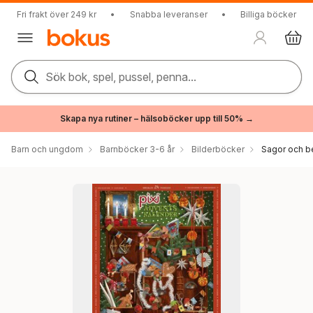
Fri frakt över 249 kr
•
Snabba leveranser
•
Billiga böcker
Sök bok, spel, pussel, penna...
Skapa nya rutiner – hälsoböcker upp till 50% →
Barn och ungdom
Barnböcker 3-6 år
Bilderböcker
Sagor och be