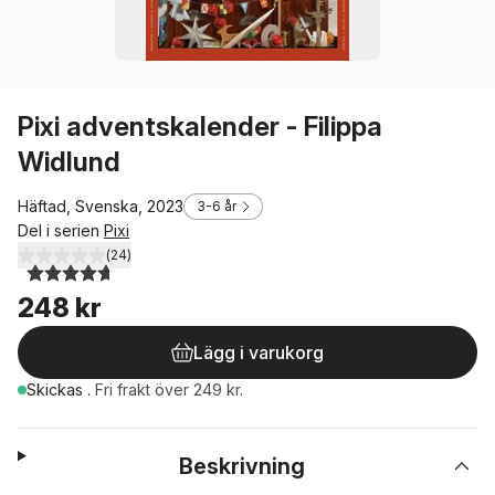
Pixi adventskalender - Filippa
Widlund
Häftad, Svenska, 2023
3-6 år
Del i serien
Pixi
(
24
)
4,7
utav 5 stjärnor. Totalt antal röster:
248 kr
Lägg i varukorg
Skickas
.
Fri frakt över 249 kr.
Beskrivning