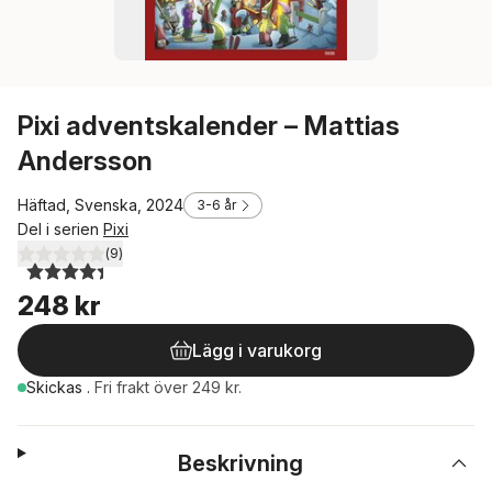
Pixi adventskalender – Mattias
Andersson
Häftad, Svenska, 2024
3-6 år
Del i serien
Pixi
(
9
)
4,4
utav 5 stjärnor. Totalt antal röster:
248 kr
Lägg i varukorg
Skickas
.
Fri frakt över 249 kr.
Beskrivning