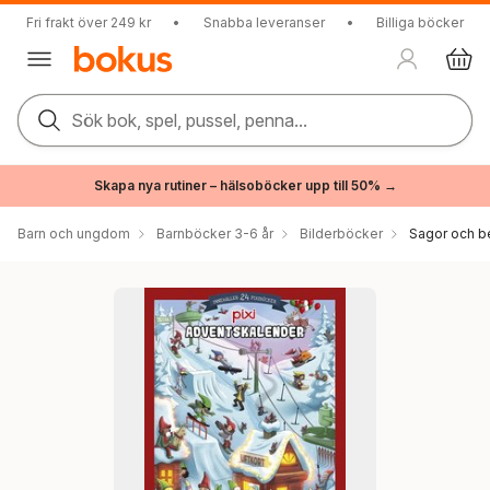
Fri frakt över 249 kr
•
Snabba leveranser
•
Billiga böcker
Sök bok, spel, pussel, penna...
Skapa nya rutiner – hälsoböcker upp till 50% →
Barn och ungdom
Barnböcker 3-6 år
Bilderböcker
Sagor och be