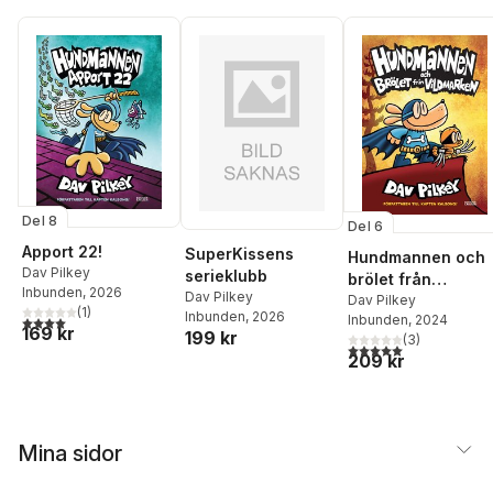
Del 8
Del 6
Apport 22!
SuperKissens
Hundmannen och
Dav Pilkey
serieklubb
brölet från
Inbunden
, 2026
Dav Pilkey
vildmarken
Dav Pilkey
(
1
)
Inbunden
, 2026
Inbunden
, 2024
4,0
utav 5 stjärnor. Totalt antal röster:
169 kr
199 kr
(
3
)
5,0
utav 5 stjärnor. Tota
209 kr
Mina sidor