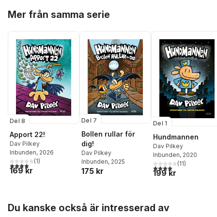
Hoppa över listan
Mer från samma serie
Del 7
Del 8
Del 1
Bollen rullar för
Apport 22!
Hundmannen
dig!
Dav Pilkey
Dav Pilkey
Inbunden
, 2026
Dav Pilkey
Inbunden
, 2020
(
1
)
Inbunden
, 2025
(
11
)
4,0
utav 5 stjärnor. Totalt antal röster:
4,0
utav 5 stjärnor. Tota
169 kr
175 kr
199 kr
Hoppa över listan
Du kanske också är intresserad av