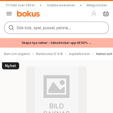
Fri frakt över 249 kr
•
Snabba leveranser
•
Billiga böcker
Sök bok, spel, pussel, penna...
Skapa nya rutiner – hälsoböcker upp till 50% →
Barn och ungdom
Barnböcker 6-9 år
Kapitelböcker
Humor och r
Nyhet