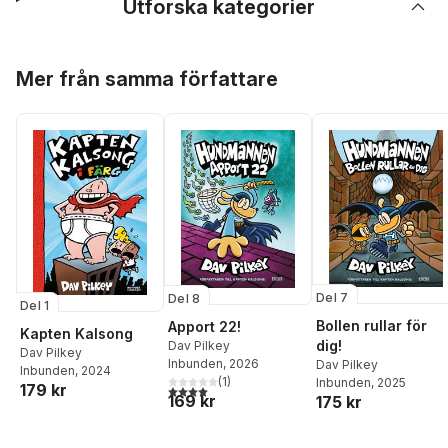
Utforska kategorier
Hoppa över listan
Mer från samma författare
Del 7
Del 8
Del 1
Bollen rullar för
Apport 22!
Kapten Kalsong
dig!
Dav Pilkey
Dav Pilkey
Inbunden
, 2026
Dav Pilkey
Inbunden
, 2024
(
1
)
Inbunden
, 2025
179 kr
4,0
utav 5 stjärnor. Totalt antal röster:
169 kr
175 kr