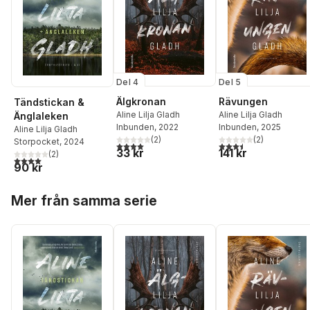
Del 4
Del 5
Älgkronan
Rävungen
Tändstickan &
Aline Lilja Gladh
Aline Lilja Gladh
Änglaleken
Inbunden
, 2022
Inbunden
, 2025
Aline Lilja Gladh
(
2
)
(
2
)
Storpocket
, 2024
4,0
utav 5 stjärnor. Totalt antal röster:
3,5
utav 5 stjärnor. Tota
33 kr
141 kr
(
2
)
4,0
utav 5 stjärnor. Totalt antal röster:
90 kr
Hoppa över listan
Mer från samma serie