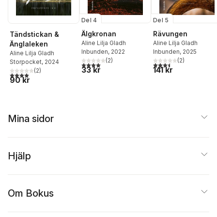
Del 4
Del 5
Älgkronan
Rävungen
Tändstickan &
Aline Lilja Gladh
Aline Lilja Gladh
Änglaleken
Inbunden
, 2022
Inbunden
, 2025
Aline Lilja Gladh
(
2
)
(
2
)
Storpocket
, 2024
4,0
utav 5 stjärnor. Totalt antal röster:
3,5
utav 5 stjärnor. Tota
33 kr
141 kr
(
2
)
4,0
utav 5 stjärnor. Totalt antal röster:
90 kr
Mina sidor
Hjälp
Om Bokus