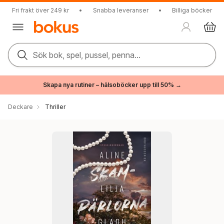
Fri frakt över 249 kr
•
Snabba leveranser
•
Billiga böcker
Sök bok, spel, pussel, penna...
Skapa nya rutiner – hälsoböcker upp till 50% →
Deckare
Thriller