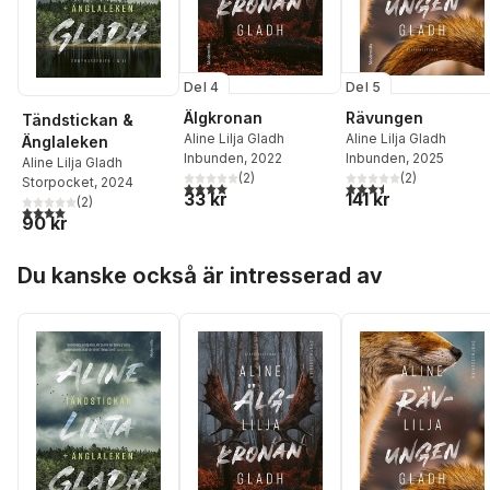
Del 4
Del 5
Älgkronan
Rävungen
Tändstickan &
Aline Lilja Gladh
Aline Lilja Gladh
Änglaleken
Inbunden
, 2022
Inbunden
, 2025
Aline Lilja Gladh
(
2
)
(
2
)
Storpocket
, 2024
4,0
utav 5 stjärnor. Totalt antal röster:
3,5
utav 5 stjärnor. Tota
33 kr
141 kr
(
2
)
4,0
utav 5 stjärnor. Totalt antal röster:
90 kr
Hoppa över listan
Du kanske också är intresserad av