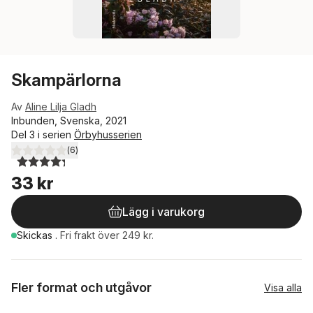
Skampärlorna
Av
Aline Lilja Gladh
Inbunden, Svenska, 2021
Del 3 i serien
Örbyhusserien
(
6
)
4,3
utav 5 stjärnor. Totalt antal röster:
33 kr
Lägg i varukorg
Skickas
.
Fri frakt över 249 kr.
Fler format och utgåvor
Visa alla