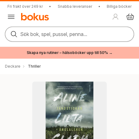
Fri frakt över 249 kr
•
Snabba leveranser
•
Billiga böcker
Sök bok, spel, pussel, penna...
Skapa nya rutiner – hälsoböcker upp till 50% →
Deckare
Thriller