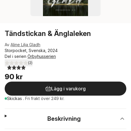
Tändstickan & Änglaleken
Av
Aline Lilja Gladh
Storpocket, Svenska, 2024
Del i serien
Örbyhusserien
(
2
)
4,0
utav 5 stjärnor. Totalt antal röster:
90 kr
Lägg i varukorg
Skickas
.
Fri frakt över 249 kr.
Beskrivning