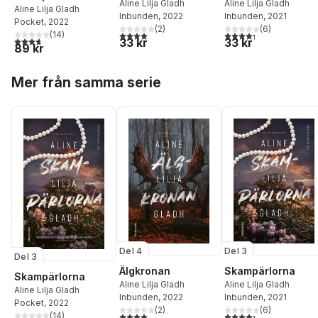
Aline Lilja Gladh
Aline Lilja Gladh
Aline Lilja Gladh
Inbunden
, 2022
Inbunden
, 2021
Pocket
, 2022
(
2
)
(
6
)
4,0
utav 5 stjärnor. Totalt antal röster:
4,3
utav 5 stjärnor. Tota
(
14
)
3,7
utav 5 stjärnor. Totalt antal röster:
33 kr
33 kr
89 kr
Hoppa över listan
Mer från samma serie
Del 4
Del 3
Del 3
Älgkronan
Skampärlorna
Skampärlorna
Aline Lilja Gladh
Aline Lilja Gladh
Aline Lilja Gladh
Inbunden
, 2022
Inbunden
, 2021
Pocket
, 2022
(
2
)
(
6
)
4,0
utav 5 stjärnor. Totalt antal röster:
4,3
utav 5 stjärnor. Tota
(
14
)