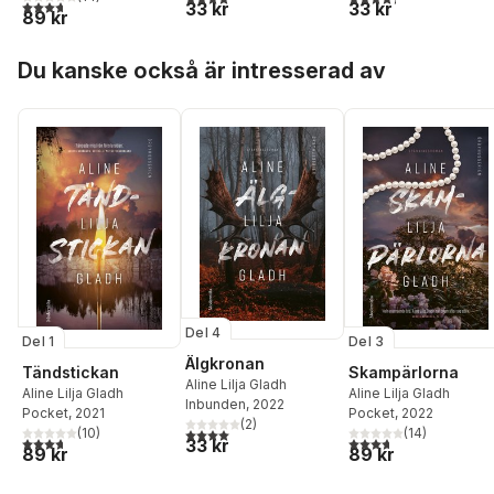
3,7
utav 5 stjärnor. Totalt antal röster:
33 kr
33 kr
89 kr
Hoppa över listan
Du kanske också är intresserad av
Del 4
Del 1
Del 3
Älgkronan
Tändstickan
Skampärlorna
Aline Lilja Gladh
Aline Lilja Gladh
Aline Lilja Gladh
Inbunden
, 2022
Pocket
, 2021
Pocket
, 2022
(
2
)
4,0
utav 5 stjärnor. Totalt antal röster:
(
10
)
(
14
)
3,7
utav 5 stjärnor. Totalt antal röster:
3,7
utav 5 stjärnor. Tota
33 kr
89 kr
89 kr