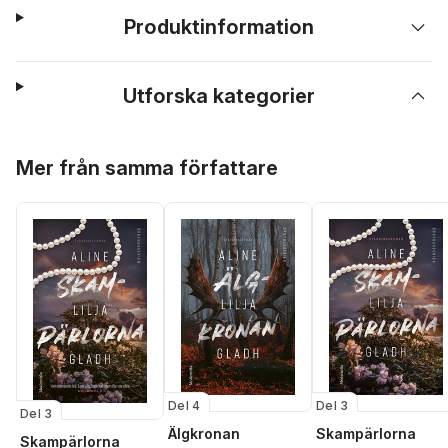
Produktinformation
Utforska kategorier
Hoppa över listan
Mer från samma författare
Del 4
Del 3
Del 3
Älgkronan
Skampärlorna
Skampärlorna