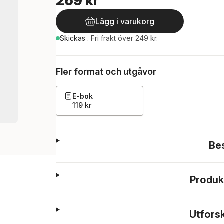
269 kr
Lägg i varukorg
Skickas
.
Fri frakt över 249 kr.
Fler format och utgåvor
E-bok
119 kr
Be
Produk
Utfors