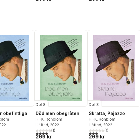
Del 8
Del 3
r obefintliga
Död men obegråten
Skratta, Pajazzo
nblom
H.-K. Rönblom
H.-K. Rönblom
2022
Häftad
, 2022
Häftad
, 2022
(
1
)
(
1
)
4,0
utav 5 stjärnor. Totalt antal röster:
3,0
utav 5 stjärnor. Totalt ant
269 kr
269 kr