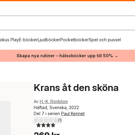
okus Play
E-böcker
Ljudböcker
Pocketböcker
Spel och pussel
Skapa nya rutiner – hälsoböcker upp till 50% →
Krans åt den sköna
Av
H.-K. Rönblom
Häftad, Svenska, 2022
Del 7 i serien
Paul Kennet
(
1
)
4,0
utav 5 stjärnor. Totalt antal röster: