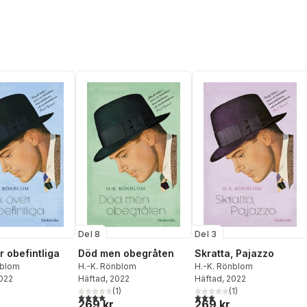
Del 8
Del 3
r obefintliga
Död men obegråten
Skratta, Pajazzo
nblom
H.-K. Rönblom
H.-K. Rönblom
2022
Häftad
, 2022
Häftad
, 2022
(
1
)
(
1
)
4,0
utav 5 stjärnor. Totalt antal röster:
3,0
utav 5 stjärnor. Totalt ant
269 kr
269 kr