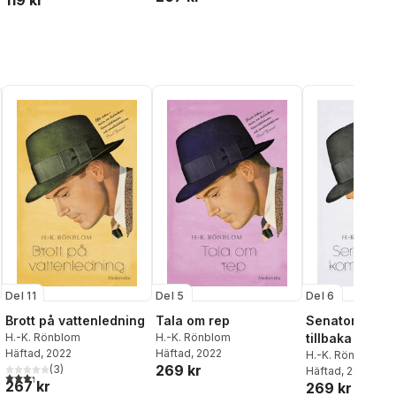
119 kr
Del 11
Del 5
Del 6
Brott på vattenledning
Tala om rep
Senatorn kom
H.-K. Rönblom
H.-K. Rönblom
tillbaka
Häftad
, 2022
Häftad
, 2022
H.-K. Rönblom
269 kr
(
3
)
Häftad
, 2022
al röster:
3,3
utav 5 stjärnor. Totalt antal röster:
267 kr
269 kr