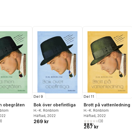
Del 9
Del 11
n obegråten
Bok över obefintliga
Brott på vattenledning
nblom
H.-K. Rönblom
H.-K. Rönblom
2022
Häftad
, 2022
Häftad
, 2022
269 kr
1
)
(
3
)
stjärnor. Totalt antal röster:
3,3
utav 5 stjärnor. Totalt ant
267 kr