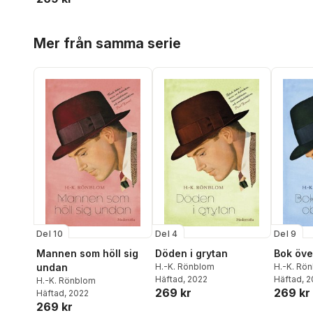
Hoppa över listan
Mer från samma serie
Del 10
Del 4
Del 9
Mannen som höll sig
Döden i grytan
Bok öve
undan
H.-K. Rönblom
H.-K. Rö
Häftad
, 2022
Häftad
, 
H.-K. Rönblom
269 kr
269 kr
Häftad
, 2022
269 kr