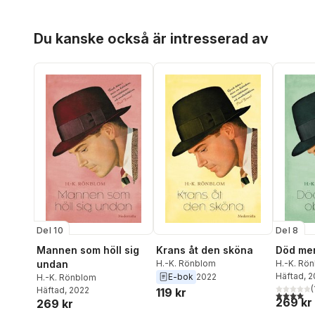
Hoppa över listan
Du kanske också är intresserad av
Del 10
Del 8
Mannen som höll sig
Krans åt den sköna
Död me
undan
H.-K. Rönblom
H.-K. Rö
Häftad
, 
E-bok
2022
H.-K. Rönblom
(
Häftad
, 2022
119 kr
4,0
utav 5 
269 kr
269 kr