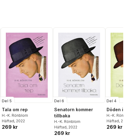
Del 5
Del 6
Del 4
Tala om rep
Senatorn kommer
Döden i gryta
H.-K. Rönblom
tillbaka
H.-K. Rönblom
Häftad
, 2022
Häftad
, 2022
H.-K. Rönblom
269 kr
269 kr
Häftad
, 2022
al röster:
269 kr