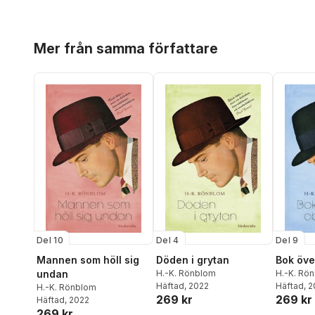
Hoppa över listan
Mer från samma författare
Del 10
Del 4
Del 9
Mannen som höll sig
Döden i grytan
Bok öve
undan
H.-K. Rönblom
H.-K. Rö
Häftad
, 2022
Häftad
, 
H.-K. Rönblom
269 kr
269 kr
Häftad
, 2022
269 kr