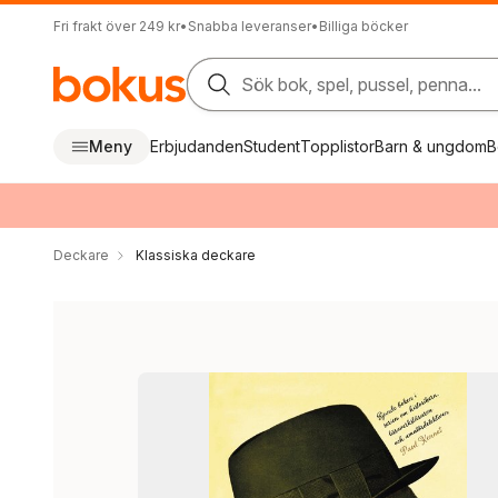
Fri frakt över 249 kr
•
Snabba leveranser
•
Billiga böcker
Sök bok, spel, pussel, penna...
Meny
Erbjudanden
Student
Topplistor
Barn & ungdom
B
Deckare
Klassiska deckare