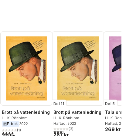
Del 11
Del 5
Brott på vattenledning
Brott på vattenledning
Tala om rep
H.-K. Rönblom
H.-K. Rönblom
H.-K. Rönblom
Häftad
, 2022
Häftad
, 2022
E-bok
2022
269 kr
(
3
)
(
1
)
al röster:
3,3
utav 5 stjärnor. Totalt antal röster:
4,0
utav 5 stjärnor. Totalt antal röster:
267 kr