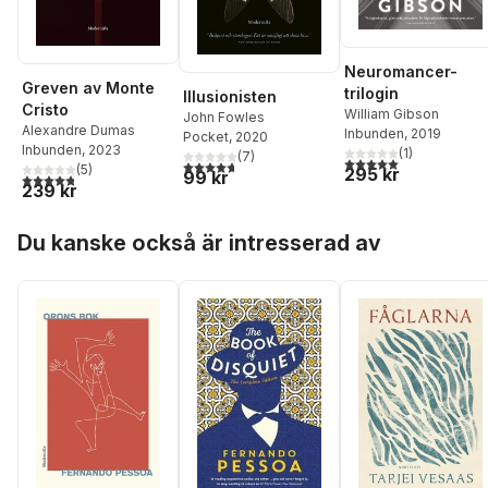
Neuromancer-
Greven av Monte
trilogin
Illusionisten
Cristo
William Gibson
John Fowles
Alexandre Dumas
Inbunden
, 2019
Pocket
, 2020
Inbunden
, 2023
(
1
)
(
7
)
5,0
utav 5 stjärnor. Tota
4,7
utav 5 stjärnor. Totalt antal röster:
(
5
)
295 kr
99 kr
4,8
utav 5 stjärnor. Totalt antal röster:
239 kr
Hoppa över listan
Du kanske också är intresserad av