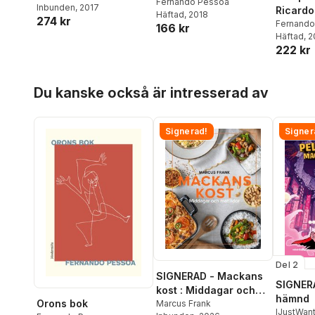
Fernando Pessoa
Jerónimo Pizarro
Inbunden
, 2017
Ricardo
Häftad
, 2018
274 kr
Fernando
166 kr
Häftad
, 
222 kr
Hoppa över listan
Du kanske också är intresserad av
Signerad!
Signer
Del 2
SIGNERAD - Mackans
SIGNERA
kost : Middagar och
hämnd
Orons bok
matlådor
Marcus Frank
IJustWan