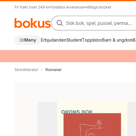
Fri frakt över 249 kr
•
Snabba leveranser
•
Billiga böcker
Sök bok, spel, pussel, penna...
Meny
Erbjudanden
Student
Topplistor
Barn & ungdom
B
Skönlitteratur
Romaner