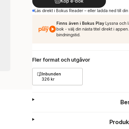
Köp e-bok
Läs direkt i Bokus Reader – eller ladda ned till di
Finns även i Bokus Play
Lyssna och l
bok - välj din nästa titel direkt i appe
bindningstid.
Fler format och utgåvor
Inbunden
326 kr
Be
Produk