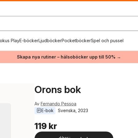
okus Play
E-böcker
Ljudböcker
Pocketböcker
Spel och pussel
Skapa nya rutiner – hälsoböcker upp till 50% →
Orons bok
Av
Fernando Pessoa
E-bok
Svenska
, 
2023
119 kr