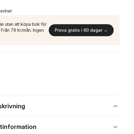
n enhet
äs utan att köpa bok för
n. Från 79 kr/mån. Ingen
Prova gratis i 60 dagar →
skrivning
tinformation