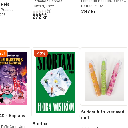
Fernando Pessoa
,
Richard
universum
Fernando Pessoa
 Reis
Zenith
Häftad
, 2002
Häftad
, 2022
 Pessoa
297 kr
(
3
)
5,0
utav 5 stjärnor. Totalt antal röster:
2026
272 kr
ad!
-19%
Suddstift frukter med
D - Kopians
doft
Stortaxi
tToBeCool
,
Joel