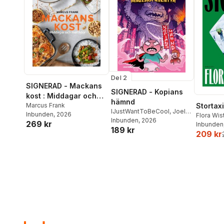
Del 2
SIGNERAD - Mackans
SIGNERAD - Kopians
kost : Middagar och
hämnd
matlådor
Marcus Frank
Stortaxi
IJustWantToBeCool
,
Joel
Inbunden
, 2026
Flora Wi
Adolphson
Inbunden
, 2026
,
Emil Ejdemo
269 kr
Inbunden
189 kr
Beer
,
Victor Beer
209 kr