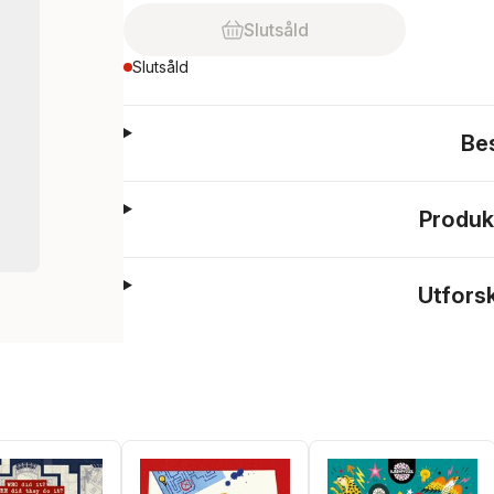
Slutsåld
Slutsåld
Be
Produk
Utfors