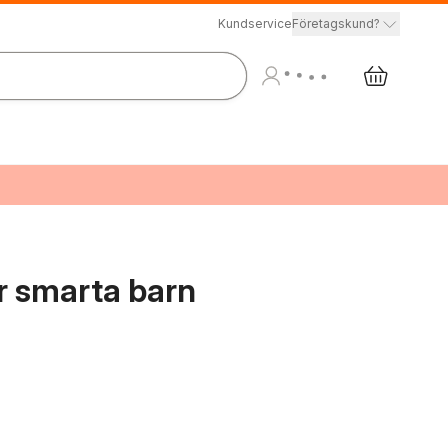
Kundservice
Företagskund?
ör smarta barn