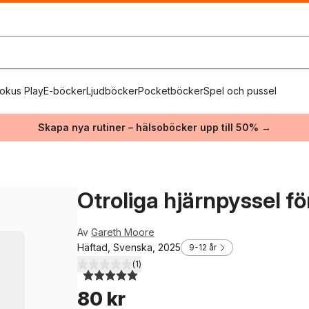
okus Play
E-böcker
Ljudböcker
Pocketböcker
Spel och pussel
Skapa nya rutiner – hälsoböcker upp till 50% →
Otroliga hjärnpyssel f
Av
Gareth Moore
Häftad, Svenska, 2025
9-12 år
(
1
)
5,0
utav 5 stjärnor. Totalt antal röster:
80 kr