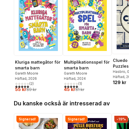
Cluedo 
Kluriga mattegåtor för
Multiplikationsspel för
Puzzles
smarta barn
smarta barn
Hasbro
,
G
Gareth Moore
Gareth Moore
Laura Ja
Häftad
, 
Häftad
, 2026
Häftad
, 2024
129 kr
(
2
)
(
1
)
5,0
utav 5 stjärnor. Totalt antal röster:
5,0
utav 5 stjärnor. Totalt antal röster:
55 kr
45 kr
89 kr
81 kr
Hoppa över listan
Du kanske också är intresserad av
Signerad!
Signerad!
-19%