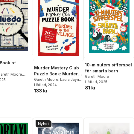
Book of
10-minuters sifferspel
Murder Mystery Club
för smarta barn
Puzzle Book: Murder
areth Moore
,
Gareth Moore
in the Village
Gareth Moore
,
Laura Jayne
yne Ayres
2025
Häftad
, 2025
Ayres
Häftad
, 2024
81 kr
133 kr
Nyhet