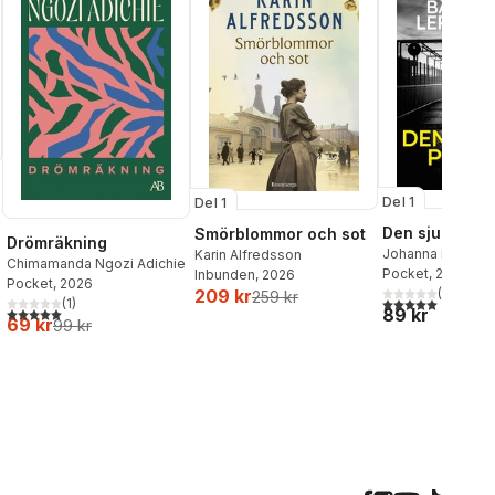
Del 1
Del 1
Den sjunde po
Smörblommor och sot
Drömräkning
Johanna Bäckst
Karin Alfredsson
al röster:
Chimamanda Ngozi Adichie
Lerneby
Pocket
, 2026
Inbunden
, 2026
Pocket
, 2026
(
1
)
209 kr
259 kr
5,0
utav 5 stjärnor.
(
1
)
89 kr
5,0
utav 5 stjärnor. Totalt antal röster:
69 kr
99 kr