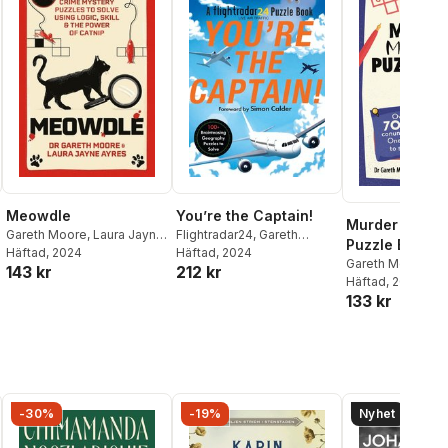
Meowdle
You’re the Captain!
Murder Myste
Gareth Moore
,
Laura Jayne
Flightradar24
,
Gareth
Puzzle Book: 
Ayres
Häftad
, 2024
Moore
Häftad
, 2024
Perfect Plot
Gareth Moore
,
La
143 kr
212 kr
Ayres
Häftad
, 2025
133 kr
-30%
-19%
Nyhet