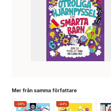
Hoppa över listan
Mer från samma författare
-38%
-44%