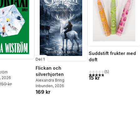
Suddstift frukter med
doft
Del 1
Flickan och
(
5
)
ström
4,8
utav 5 stjärnor. Totalt ant
silverhjorten
15 kr
, 2026
Alexandra Bring
259 kr
Inbunden
, 2026
169 kr