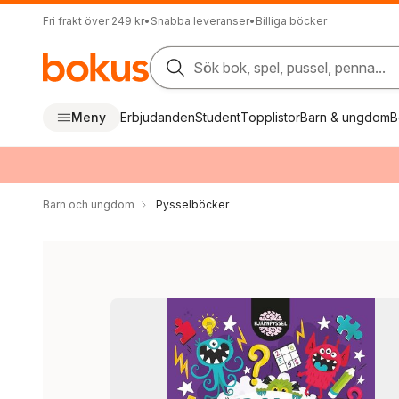
Fri frakt över 249 kr
•
Snabba leveranser
•
Billiga böcker
Sök bok, spel, pussel, penna...
Meny
Erbjudanden
Student
Topplistor
Barn & ungdom
B
Barn och ungdom
Pysselböcker