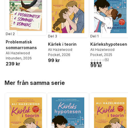
Del 2
Del 3
Del 1
Problematisk
Kärlek i teorin
Kärlekshypotesen
sommarromans
Ali Hazelwood
Ali Hazelwood
Ali Hazelwood
Pocket
, 2026
Pocket
, 2025
Inbunden
, 2026
99 kr
(
5
)
3,8
utav 5 stjärnor. Tota
239 kr
99 kr
Hoppa över listan
Mer från samma serie