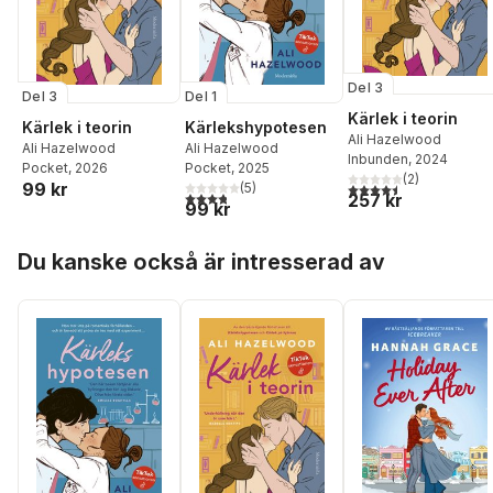
Del 3
Del 3
Del 1
Kärlek i teorin
Kärlek i teorin
Kärlekshypotesen
Ali Hazelwood
Ali Hazelwood
Ali Hazelwood
Inbunden
, 2024
Pocket
, 2026
Pocket
, 2025
(
2
)
99 kr
4,5
utav 5 stjärnor. Tota
(
5
)
3,8
utav 5 stjärnor. Totalt antal röster:
257 kr
99 kr
Hoppa över listan
Du kanske också är intresserad av