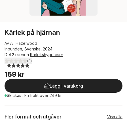
Kärlek på hjärnan
Av
Ali Hazelwood
Inbunden, Svenska, 2024
Del 2 i serien
Kärlekshypoteser
(
3
)
5,0
utav 5 stjärnor. Totalt antal röster:
169 kr
Lägg i varukorg
Skickas
.
Fri frakt över 249 kr.
Fler format och utgåvor
Visa alla