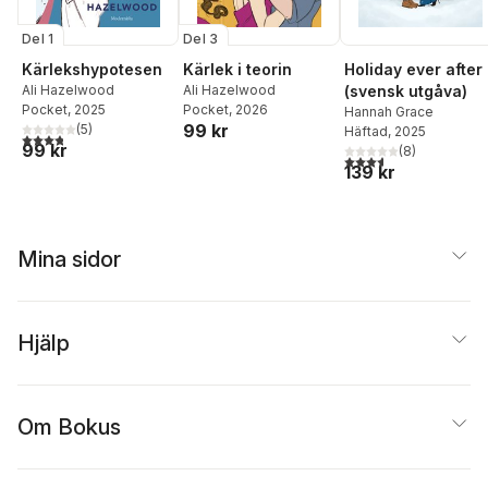
Del 1
Del 3
Holiday ever after
Kärlekshypotesen
Kärlek i teorin
(svensk utgåva)
Ali Hazelwood
Ali Hazelwood
Pocket
, 2025
Pocket
, 2026
Hannah Grace
99 kr
(
5
)
Häftad
, 2025
3,8
utav 5 stjärnor. Totalt antal röster:
99 kr
(
8
)
3,6
utav 5 stjärnor. Tota
139 kr
Mina sidor
Hjälp
Om Bokus