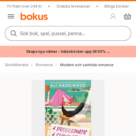
Fri frakt över 249 kr
•
Snabba leveranser
•
Billiga böcker
Sök bok, spel, pussel, penna...
Skapa nya rutiner – hälsoböcker upp till 50% →
Skönlitteratur
Romance
Modern och samtida romance