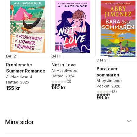
Del 2
Del 1
Del 3
Problematic
Not in Love
Bara över
Summer Romance
Ali Hazelwood
sommaren
Häftad
, 2024
Ali Hazelwood
Abby Jimenez
(
2
)
Häftad
, 2025
3,0
utav 5 stjärnor. Totalt antal röster:
Pocket
, 2026
130 kr
155 kr
(
3
)
4,3
utav 5 stjärnor. Tota
99 kr
Mina sidor