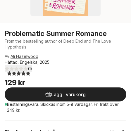
Problematic Summer Romance
From the bestselling author of Deep End and The Love
Hypothesis
Av
Ali Hazelwood
Häftad, Engelska, 2025
(
1
)
5,0
utav 5 stjärnor. Totalt antal röster:
129 kr
Lägg i varukorg
Beställningsvara.
Skickas
inom 5-8 vardagar
.
Fri frakt över
249 kr.