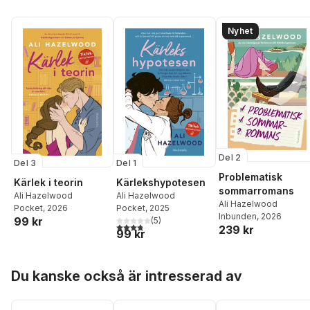
Nyhet
Del 2
Del 3
Del 1
Problematisk
Kärlek i teorin
Kärlekshypotesen
sommarromans
Ali Hazelwood
Ali Hazelwood
Ali Hazelwood
Pocket
, 2026
Pocket
, 2025
Inbunden
, 2026
99 kr
(
5
)
3,8
utav 5 stjärnor. Totalt antal röster:
239 kr
99 kr
Hoppa över listan
Du kanske också är intresserad av