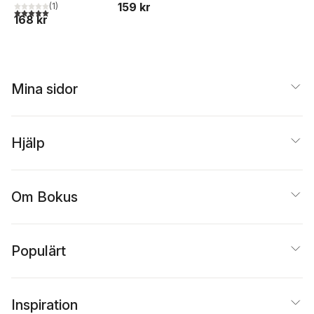
159 kr
(
1
)
5,0
utav 5 stjärnor. Totalt antal röster:
168 kr
Mina sidor
Hjälp
Om Bokus
Populärt
Inspiration