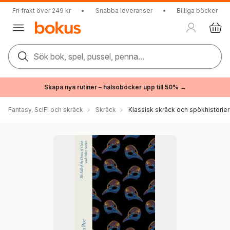
Fri frakt över 249 kr
•
Snabba leveranser
•
Billiga böcker
Sök bok, spel, pussel, penna...
Skapa nya rutiner – hälsoböcker upp till 50% →
Fantasy, SciFi och skräck
Skräck
Klassisk skräck och spökhistorier