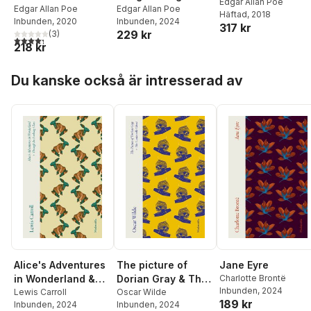
Edgar Allan Poe
Edgar Allan Poe
Dupin-novellerna
Edgar Allan Poe
Häftad
, 2018
Inbunden
, 2020
Inbunden
, 2024
317 kr
229 kr
(
3
)
4,3
utav 5 stjärnor. Totalt antal röster:
218 kr
Hoppa över listan
Du kanske också är intresserad av
Alice's Adventures
The picture of
Jane Eyre
in Wonderland &
Dorian Gray & The
Charlotte Brontë
Inbunden
, 2024
Through the
Lewis Carroll
Canterville ghost
Oscar Wilde
189 kr
Inbunden
, 2024
Inbunden
, 2024
Looking-Glass