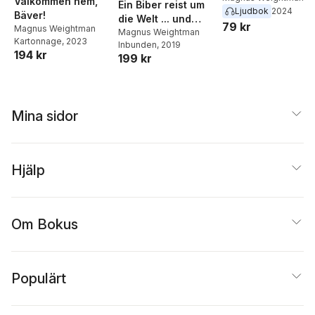
Välkommen hem,
Ein Biber reist um
Ljudbok
2024
Bäver!
die Welt ... und
79 kr
Magnus Weightman
entdeckt, wie die
Magnus Weightman
Kartonnage
, 2023
Inbunden
, 2019
Tiere wohnen
194 kr
199 kr
Mina sidor
Hjälp
Om Bokus
Populärt