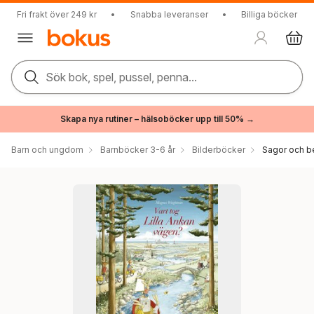
Fri frakt över 249 kr
•
Snabba leveranser
•
Billiga böcker
Sök bok, spel, pussel, penna...
Skapa nya rutiner – hälsoböcker upp till 50% →
Barn och ungdom
Barnböcker 3-6 år
Bilderböcker
Sagor och be