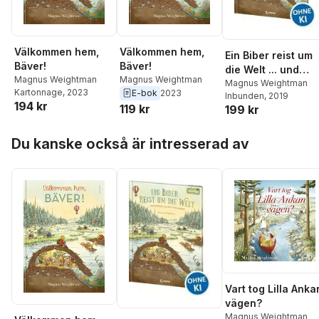
Välkommen hem,
Välkommen hem,
Ein Biber reist um
Bäver!
Bäver!
die Welt ... und
Magnus Weightman
Magnus Weightman
entdeckt, wie die
Magnus Weightman
Kartonnage
, 2023
E-bok
2023
Inbunden
, 2019
Tiere wohnen
194 kr
119 kr
199 kr
Hoppa över listan
Du kanske också är intresserad av
Vart tog Lilla Anka
vägen?
Magnus Weightman