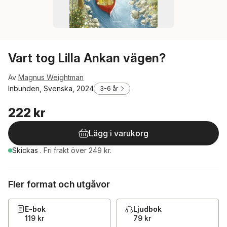
Vart tog Lilla Ankan vägen?
Av
Magnus Weightman
Inbunden, Svenska, 2024
3-6 år
222 kr
Lägg i varukorg
Skickas
.
Fri frakt över 249 kr.
Fler format och utgåvor
E-bok
Ljudbok
119 kr
79 kr