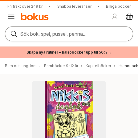
Fri frakt över 249 kr
•
Snabba leveranser
•
Billiga böcker
Sök bok, spel, pussel, penna...
Skapa nya rutiner – hälsoböcker upp till 50% →
Barn och ungdom
Barnböcker 9-12 år
Kapitelböcker
Humor och 