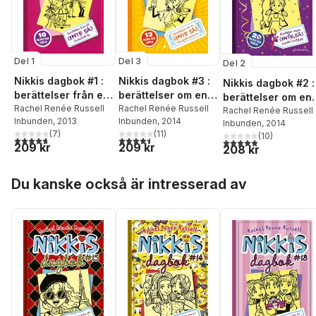
Del 1
Del 3
Del 2
Nikkis dagbok #1 :
Nikkis dagbok #3 :
Nikkis dagbok #2 :
berättelser från ett
berättelser om en
berättelser om en
(inte så) fantastiskt
Rachel Renée Russell
(inte så) talangfull
Rachel Renée Russell
(inte så) populär
Rachel Renée Russell
Inbunden
, 2013
Inbunden
, 2014
liv
popstjärna
Inbunden
, 2014
partytjej
(
7
)
(
11
)
(
10
)
4,7
utav 5 stjärnor. Totalt antal röster:
4,5
utav 5 stjärnor. Totalt antal röster:
4,9
utav 5 stjärnor. Tota
209 kr
209 kr
208 kr
Hoppa över listan
Du kanske också är intresserad av