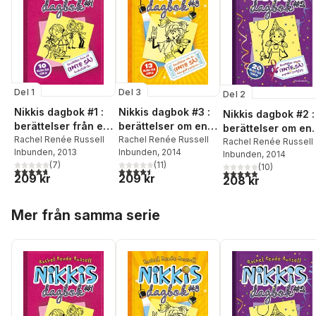
Del 1
Del 3
Del 2
Nikkis dagbok #1 :
Nikkis dagbok #3 :
Nikkis dagbok #2 :
berättelser från ett
berättelser om en
berättelser om en
(inte så) fantastiskt
Rachel Renée Russell
(inte så) talangfull
Rachel Renée Russell
(inte så) populär
Rachel Renée Russell
Inbunden
, 2013
Inbunden
, 2014
liv
popstjärna
Inbunden
, 2014
partytjej
(
7
)
(
11
)
(
10
)
4,7
utav 5 stjärnor. Totalt antal röster:
4,5
utav 5 stjärnor. Totalt antal röster:
4,9
utav 5 stjärnor. Tota
209 kr
209 kr
208 kr
Hoppa över listan
Mer från samma serie