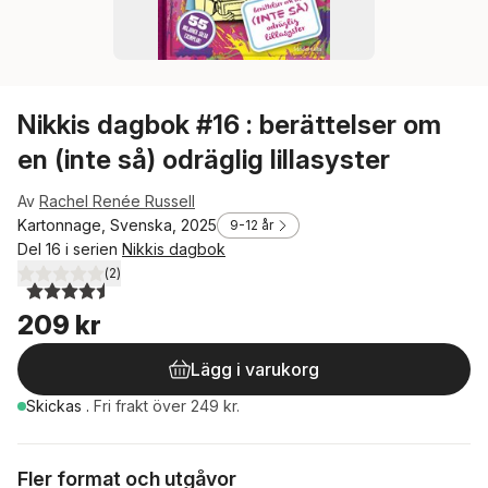
Nikkis dagbok #16 : berättelser om
en (inte så) odräglig lillasyster
Av
Rachel Renée Russell
Kartonnage, Svenska, 2025
9-12 år
Del 16 i serien
Nikkis dagbok
(
2
)
4,5
utav 5 stjärnor. Totalt antal röster:
209 kr
Lägg i varukorg
Skickas
.
Fri frakt över 249 kr.
Fler format och utgåvor