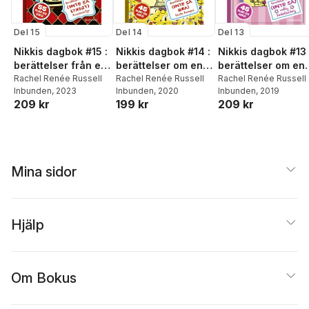
Del 15
Del 14
Del 13
Nikkis dagbok #15 :
Nikkis dagbok #14 :
Nikkis dagbok #13 
berättelser från ett
berättelser om en
berättelser om en
(inte så lyxigt)
Rachel Renée Russell
(inte så bra) bästa
Rachel Renée Russell
(INTE SÅ) rolig
Rachel Renée Russell
Inbunden
, 2023
Inbunden
, 2020
Inbunden
, 2019
parisäventyr
kompis
födelsedag
209 kr
199 kr
209 kr
Mina sidor
Hjälp
Om Bokus