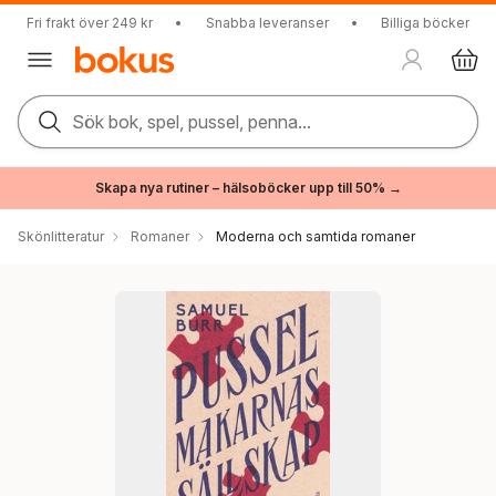
Fri frakt över 249 kr
•
Snabba leveranser
•
Billiga böcker
Sök bok, spel, pussel, penna...
Skapa nya rutiner – hälsoböcker upp till 50% →
Skönlitteratur
Romaner
Moderna och samtida romaner