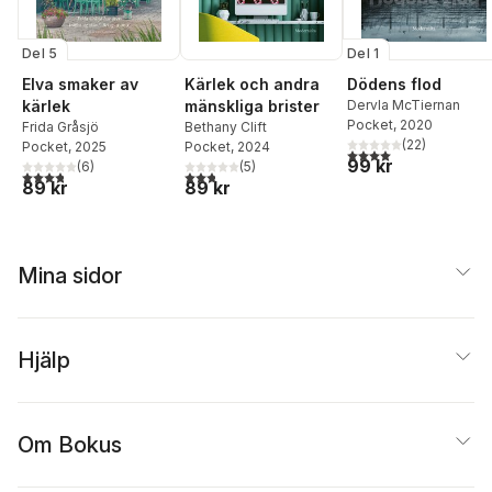
Del 5
Del 1
Elva smaker av
Kärlek och andra
Dödens flod
kärlek
mänskliga brister
Dervla McTiernan
Pocket
, 2020
Frida Gråsjö
Bethany Clift
(
22
)
Pocket
, 2025
Pocket
, 2024
4,0
utav 5 stjärnor. Tota
99 kr
(
6
)
(
5
)
3,8
utav 5 stjärnor. Totalt antal röster:
2,8
utav 5 stjärnor. Totalt antal röster:
89 kr
89 kr
Mina sidor
Hjälp
Om Bokus