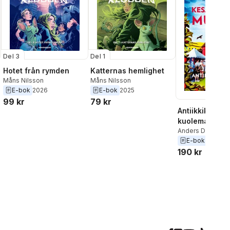
Del 3
Del 1
Hotet från rymden
Katternas hemlighet
Måns Nilsson
Måns Nilsson
E-bok
2026
E-bok
2025
99 kr
79 kr
Antiikkikaupp
kuolema
Anders De la Mot
Nilsson
E-bok
2023
190 kr