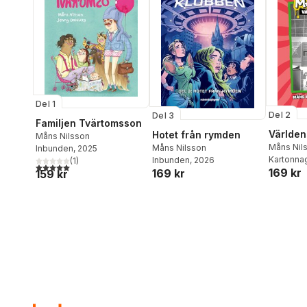
Del 1
Del 2
Del 3
Familjen Tvärtomsson
Världen
Hotet från rymden
Måns Nilsson
Måns Nil
Måns Nilsson
Inbunden
, 2025
Riddez
Kartonna
Inbunden
, 2026
(
1
)
5,0
utav 5 stjärnor. Totalt antal röster:
169 kr
169 kr
159 kr