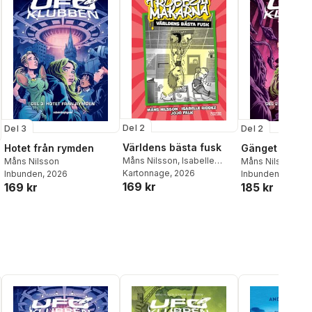
Del 2
Del 3
Del 2
Världens bästa fusk
Hotet från rymden
Gänget slår ti
Måns Nilsson
,
Isabelle
Måns Nilsson
Måns Nilsson
Riddez
Kartonnage
, 2026
Inbunden
, 2026
Inbunden
, 2025
169 kr
169 kr
185 kr
al röster: