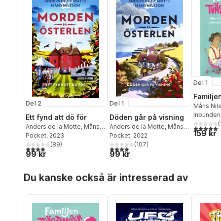
Del 1
Familje
Del 2
Del 1
Måns Nil
Inbunden
Ett fynd att dö för
Döden går på visning
(
Anders de la Motte
,
Måns
Anders de la Motte
,
Måns
5,0
utav 5 
159 kr
Nilsson
Pocket
, 2023
Nilsson
Pocket
, 2022
(
89
)
(
107
)
3,9
utav 5 stjärnor. Totalt antal röster:
3,9
utav 5 stjärnor. Totalt antal röster:
99 kr
99 kr
Hoppa över listan
Du kanske också är intresserad av