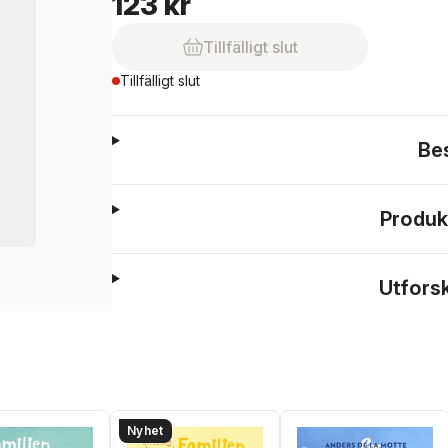
123 kr
Tillfälligt slut
Tillfälligt slut
Be
Produk
Utfors
Nyhet