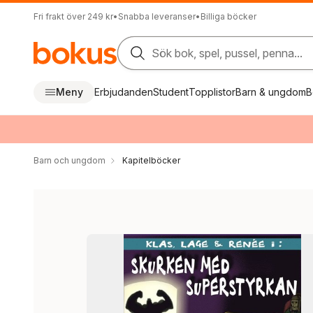
Fri frakt över 249 kr
•
Snabba leveranser
•
Billiga böcker
Sök bok, spel, pussel, penna...
Meny
Erbjudanden
Student
Topplistor
Barn & ungdom
B
Barn och ungdom
Kapitelböcker