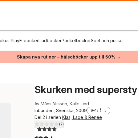
okus Play
E-böcker
Ljudböcker
Pocketböcker
Spel och pussel
Skapa nya rutiner – hälsoböcker upp till 50% →
Skurken med supersty
Av
Måns Nilsson
,
Kalle Lind
Inbunden, Svenska, 2009
9-12 år
Del 2 i serien
Klas, Lage & Renée
(
2
)
4,0
utav 5 stjärnor. Totalt antal röster: