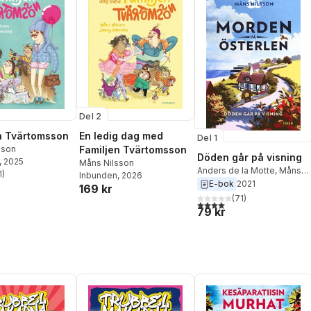
Del 2
n Tvärtomsson
En ledig dag med
Del 1
sson
Familjen Tvärtomsson
Döden går på visning
, 2025
Måns Nilsson
Anders de la Motte
,
Måns
1
)
Inbunden
, 2026
stjärnor. Totalt antal röster:
Nilsson
E-bok
2021
169 kr
(
71
)
4,0
utav 5 stjärnor. Totalt ant
79 kr