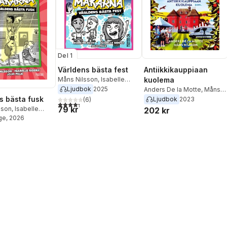
Del 1
Världens bästa fest
Antiikkikauppiaan
Måns Nilsson
,
Isabelle
kuolema
Riddez
Ljudbok
2025
Anders De la Motte
,
Måns
Nilsson
s bästa fusk
Ljudbok
2023
(
6
)
4,3
utav 5 stjärnor. Totalt antal röster:
79 kr
sson
,
Isabelle
202 kr
ge
, 2026