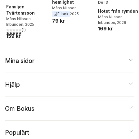
hemlighet
Del 3
Familjen
Måns Nilsson
Hotet från rymden
Tvärtomsson
E-bok
2025
Måns Nilsson
Måns Nilsson
79 kr
Inbunden
, 2026
Inbunden
, 2025
169 kr
(
1
)
5,0
utav 5 stjärnor. Totalt antal röster:
159 kr
Mina sidor
Hjälp
Om Bokus
Populärt