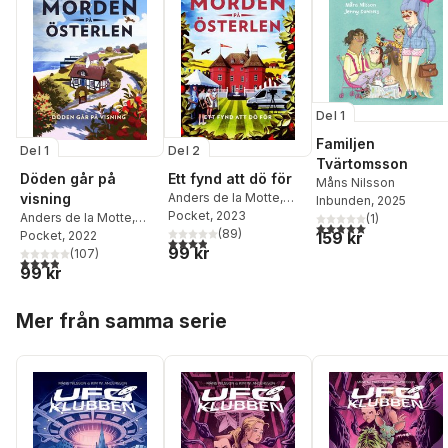
Del 1
Familjen
Del 1
Del 2
Tvärtomsson
Döden går på
Ett fynd att dö för
Måns Nilsson
visning
Anders de la Motte
,
Inbunden
, 2025
Måns Nilsson
Pocket
, 2023
Anders de la Motte
,
(
1
)
5,0
utav 5 stjärnor. Tota
(
89
)
Måns Nilsson
Pocket
, 2022
159 kr
3,9
utav 5 stjärnor. Totalt antal röster:
99 kr
(
107
)
3,9
utav 5 stjärnor. Totalt antal röster:
99 kr
Hoppa över listan
Mer från samma serie