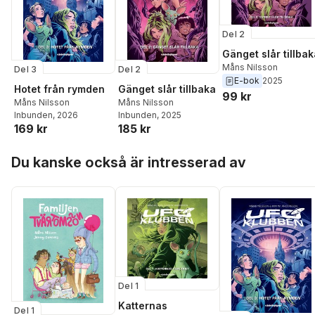
Del 2
Gänget slår tillba
Måns Nilsson
Del 3
Del 2
E-bok
2025
Hotet från rymden
Gänget slår tillbaka
99 kr
Måns Nilsson
Måns Nilsson
Inbunden
, 2026
Inbunden
, 2025
169 kr
185 kr
Hoppa över listan
Du kanske också är intresserad av
Del 1
Katternas
Del 1