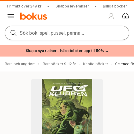
Fri frakt över 249 kr
•
Snabba leveranser
•
Billiga böcker
Sök bok, spel, pussel, penna...
Skapa nya rutiner – hälsoböcker upp till 50% →
Barn och ungdom
Barnböcker 9-12 år
Kapitelböcker
Science fi