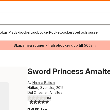
okus Play
E-böcker
Ljudböcker
Pocketböcker
Spel och pussel
Skapa nya rutiner – hälsoböcker upp till 50% →
Sword Princess Amalte
Av
Natalia Batista
Häftad, Svenska, 2015
Del 3 i serien
Amaltea
(
5
)
5,0
utav 5 stjärnor. Totalt antal röster: