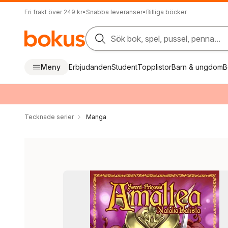
Fri frakt över 249 kr
•
Snabba leveranser
•
Billiga böcker
Sök bok, spel, pussel, penna...
Meny
Erbjudanden
Student
Topplistor
Barn & ungdom
B
Tecknade serier
Manga