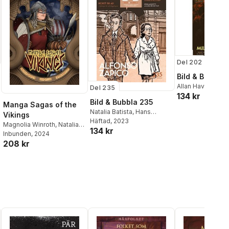
Del 202
Bild & Bubbla.
Allan Haverholm
,
Del 235
134 kr
Hellsten
,
Fredrik
Bild & Bubbla 235
Manga Sagas of the
Strömberg
,
Erle 
Natalia Batista
,
Hans
Sørheim
,
Martina 
Vikings
Rothenberg
Häftad
, 2023
,
Patrik
Asti
,
David Haglu
Magnolia Winroth
,
Natalia
134 kr
Schylström
,
Nicolas Krizan
Batista
,
Sean Mic
Batista
Inbunden
,
Linn Olsson
, 2024
Wilson
208 kr