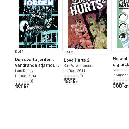
Del 1
Del 2
Noseble
Den svarta jorden :
Love Hurts 2
dig tec
vandrande stjärnor. D.
Kim W. Andersson
karaktä
Natalia Ba
Häftad
, 2014
1
Lars Krantz
Rosberg
Inbunden
(
3
)
Häftad
, 2014
4,3
utav 5 stjärnor. Totalt antal röster:
(
150 kr
(
1
)
4,0
utav 5 
5,0
utav 5 stjärnor. Totalt antal röster:
308 kr
187 kr