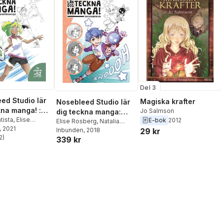
Del 3
ed Studio lär
Magiska krafter
Nosebleed Studio lär
kna manga! :
Jo Salmson
dig teckna manga:
rsdesign
tista
,
Elise
E-bok
2012
serieskapande
Elise Rosberg
,
Natalia
, 2021
29 kr
Batista
Inbunden
,
Magnolia Winroth
, 2018
2
)
339 kr
stjärnor. Totalt antal röster: