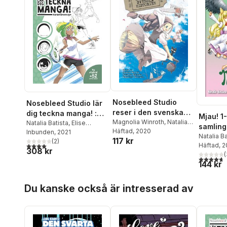
Nosebleed Studio
Nosebleed Studio lär
reser i den svenska
dig teckna manga! :
Mjau! 1-
historien
Magnolia Winroth
,
Natalia
karaktärsdesign
Natalia Batista
,
Elise
samlin
Batista
Häftad
,
, 2020
Joakim Waller
Rosberg
Inbunden
, 2021
Natalia Ba
117 kr
(
2
)
4,0
utav 5 stjärnor. Totalt antal röster:
Häftad
, 
308 kr
(
4,7
utav 5 
144 kr
Hoppa över listan
Du kanske också är intresserad av