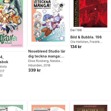
Del 198
Bild & Bubbla. 198
Ola Hellsten
,
Fredrik
134 kr
Strömberg
,
Natalia Batista
,
Anders Lundgren
,
Nisse
Nosebleed Studio lär
Lindberg
,
Axel
dig teckna manga:
4,
Trumpfheller
,
Øyvind
serieskapande
Elise Rosberg
,
Natalia
gsbok
Holen
,
Daniel Atterbom
,
Batista
Inbunden
,
Magnolia Winroth
, 2018
tista
Hans Holm
,
Erik Sundblom
,
339 kr
2017
Lars Krantz
,
Stefan
3
)
stjärnor. Totalt antal röster:
Niklasson
,
Stef Gaines
,
Martina Strolz