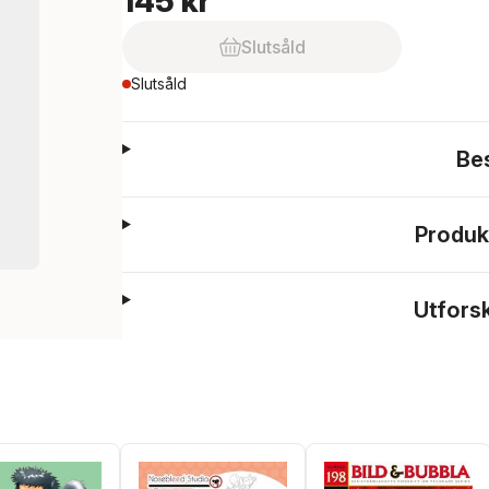
145 kr
Slutsåld
Slutsåld
Be
Produk
Utfors