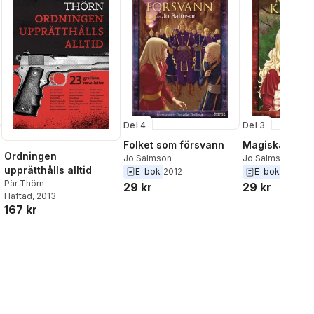
Del 4
Del 3
Folket som försvann
Magiska kraft
Ordningen
Jo Salmson
Jo Salmson
upprätthålls alltid
E-bok
2012
E-bok
2016
Pär Thörn
29 kr
29 kr
Häftad
, 2013
167 kr