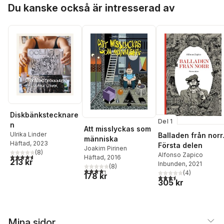
Hoppa över listan
Du kanske också är intresserad av
Diskbänkstecknare
Del 1
n
Att misslyckas som
Ulrika Linder
Balladen från norr
människa
Häftad
, 2023
Första delen
Joakim Pirinen
(
8
)
Alfonso Zapico
4,6
utav 5 stjärnor. Totalt antal röster:
Häftad
, 2016
213 kr
Inbunden
, 2021
(
8
)
4,3
utav 5 stjärnor. Totalt antal röster:
(
4
)
178 kr
3,5
utav 5 stjärnor. Tota
305 kr
Mina sidor