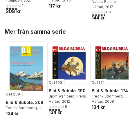
Natalia Batista
Häftad
, 2020
,
Joakim
Rosberg
Inbunden
, 2021
karaktärsdesign
Natalia Batista
117 kr
Waller
(
2
)
Häftad
, 2017
4,0
utav 5 stjärnor. Totalt antal röster:
308 kr
(
3
)
4,7
utav 5 stjärnor. Tota
144 kr
Hoppa över listan
Mer från samma serie
Del 190
Del 174
Bild & Bubbla. 190
Bild & Bubbla. 174
Del 208
Björn Wahlberg
,
Fredrik
Fredrik Strömberg
,
Strömberg
Häftad
, 2012
,
Ola
Jimmy Wallin
Häftad
, 2008
Bild & Bubbla. 208
134 kr
Hellsten
(
1
)
Fredrik Strömberg
,
4,0
utav 5 stjärnor. Totalt antal röster:
134 kr
134 kr
Allan Haverholm
,
Nisse
Lindberg
,
Göran Ribe
,
Claes Reimerthi
,
Grant
Morrison
,
Ola Hellsten