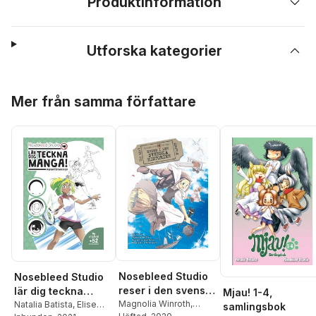
Produktinformation
Utforska kategorier
Hoppa över listan
Mer från samma författare
Nosebleed Studio
Nosebleed Studio
reser i den svenska
lär dig teckna
Mjau! 1-4,
historien
Magnolia Winroth
,
manga! :
Natalia Batista
,
Elise
samlingsbok