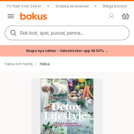
Fri frakt över 249 kr
•
Snabba leveranser
•
Billiga böcker
Sök bok, spel, pussel, penna...
Skapa nya rutiner – hälsoböcker upp till 50% →
Hälsa och familj
Hälsa