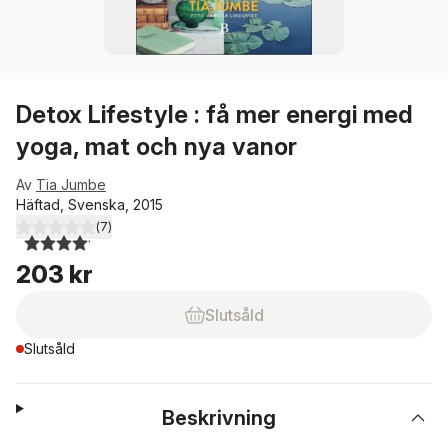
Detox Lifestyle : få mer energi med
yoga, mat och nya vanor
Av
Tia Jumbe
Häftad, Svenska, 2015
(
7
)
4,1
utav 5 stjärnor. Totalt antal röster:
203 kr
Slutsåld
Slutsåld
Beskrivning