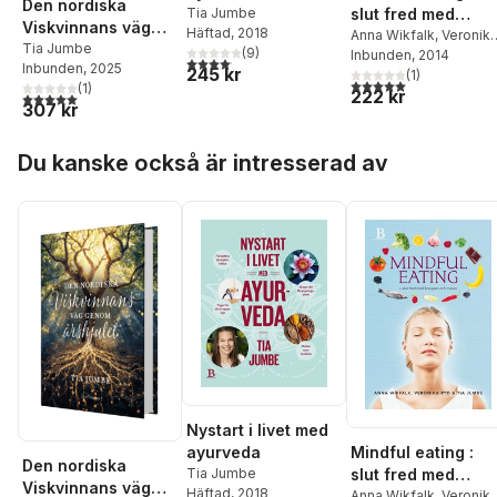
Den nordiska
slut fred med
Tia Jumbe
Viskvinnans väg
Häftad
, 2018
kroppen och mate
Anna Wikfalk
,
Veronik
genom årshjulet
Tia Jumbe
(
9
)
Ryd
Inbunden
,
Tia Jumbe
, 2014
4,1
utav 5 stjärnor. Totalt antal röster:
Inbunden
, 2025
245 kr
(
1
)
5,0
utav 5 stjärnor. Tota
(
1
)
222 kr
5,0
utav 5 stjärnor. Totalt antal röster:
307 kr
Hoppa över listan
Du kanske också är intresserad av
Nystart i livet med
Mindful eating :
ayurveda
Den nordiska
slut fred med
Tia Jumbe
Viskvinnans väg
Häftad
, 2018
kroppen och mate
Anna Wikfalk
,
Veronik