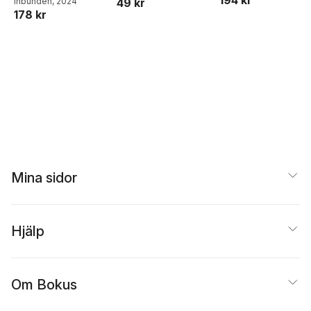
49 kr
Andersson
Inbunden
, 2024
178 kr
Mina sidor
Hjälp
Om Bokus