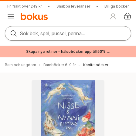
Fri frakt över 249 kr
•
Snabba leveranser
•
Billiga böcker
Sök bok, spel, pussel, penna...
Skapa nya rutiner – hälsoböcker upp till 50% →
Barn och ungdom
Barnböcker 6-9 år
Kapitelböcker