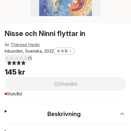
Nisse och Ninni flyttar in
Av
Thérese Hedin
Inbunden, Svenska, 2022
6-9 år
(
1
)
4,0
utav 5 stjärnor. Totalt antal röster:
145 kr
Slutsåld
Slutsåld
Beskrivning