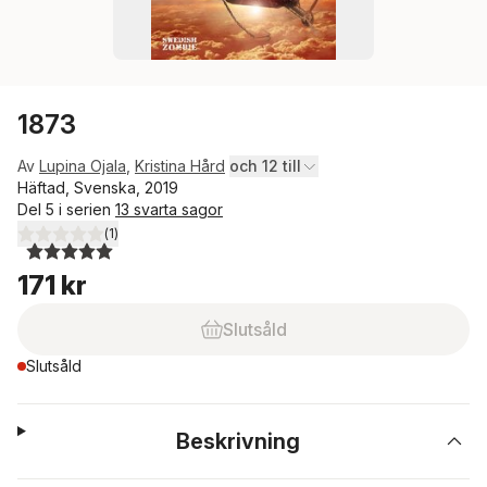
1873
Av
Lupina Ojala
,
Kristina Hård
och 12 till
Häftad, Svenska, 2019
Del 5 i serien
13 svarta sagor
(
1
)
5,0
utav 5 stjärnor. Totalt antal röster:
171 kr
Slutsåld
Slutsåld
Beskrivning