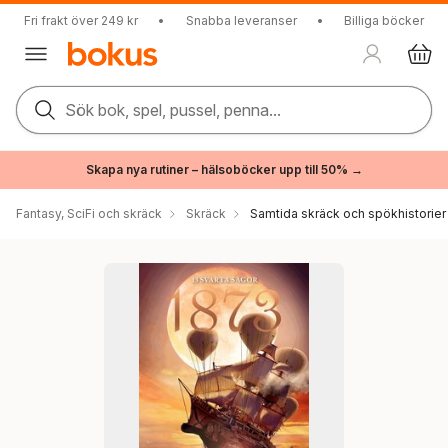
Fri frakt över 249 kr
•
Snabba leveranser
•
Billiga böcker
Sök bok, spel, pussel, penna...
Skapa nya rutiner – hälsoböcker upp till 50% →
Fantasy, SciFi och skräck
Skräck
Samtida skräck och spökhistorier