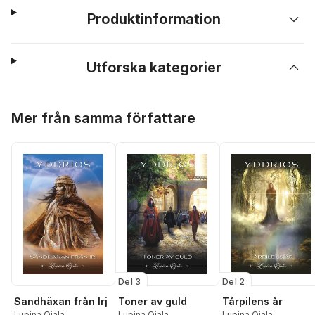
Produktinformation
Utforska kategorier
Hoppa över listan
Mer från samma författare
Del 3
Del 2
Sandhäxan från Irj
Toner av guld
Tårpilens år
Lupina Ojala
Lupina Ojala
Lupina Ojala