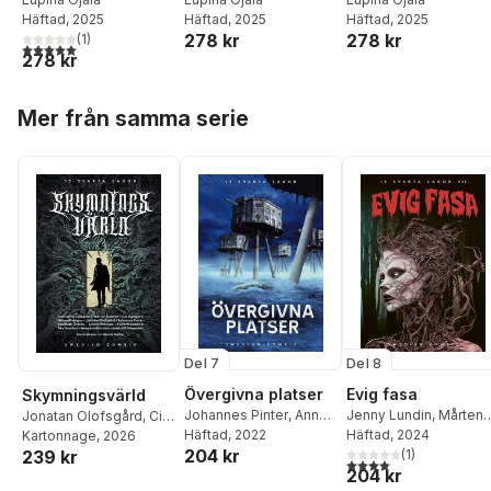
Häftad
, 2025
Häftad
, 2025
Häftad
, 2025
278 kr
278 kr
(
1
)
5,0
utav 5 stjärnor. Totalt antal röster:
278 kr
Hoppa över listan
Mer från samma serie
Del 7
Del 8
Övergivna platser
Evig fasa
Skymningsvärld
Johannes Pinter
,
Anna-
Jenny Lundin
,
Mårten
Jonatan Olofsgård
,
Cia
Karin Tellgren
Häftad
, 2022
,
Markus
Dahlrot
Häftad
, 2024
,
Karin Tidbeck
Sigesgård
Kartonnage
,
John Ajvide
, 2026
204 kr
Sköld
,
Marie Metso
,
Elin Edberg
(
1
)
,
Johannes
239 kr
Lindqvist
,
Helena
4,0
utav 5 stjärnor. Tota
204 kr
Mårten Dahlrot
,
Kristian
Pinter
,
Eira A Ekre
,
Dahlgren
,
Mårten