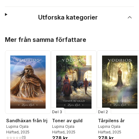
Utforska kategorier
Hoppa över listan
Mer från samma författare
Del 3
Del 2
Sandhäxan från Irj
Toner av guld
Tårpilens år
Lupina Ojala
Lupina Ojala
Lupina Ojala
Häftad
, 2025
Häftad
, 2025
Häftad
, 2025
278 kr
278 kr
(
1
)