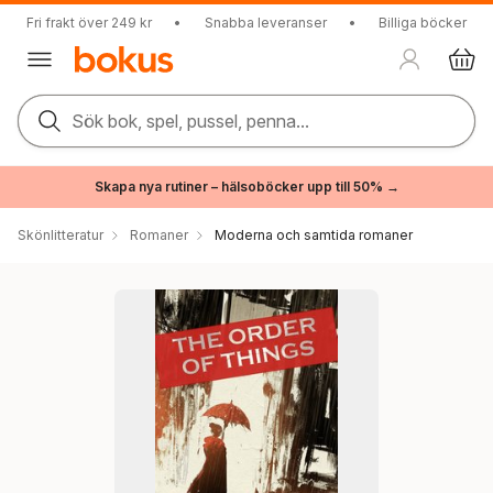
Fri frakt över 249 kr
•
Snabba leveranser
•
Billiga böcker
Sök bok, spel, pussel, penna...
Skapa nya rutiner – hälsoböcker upp till 50% →
Skönlitteratur
Romaner
Moderna och samtida romaner