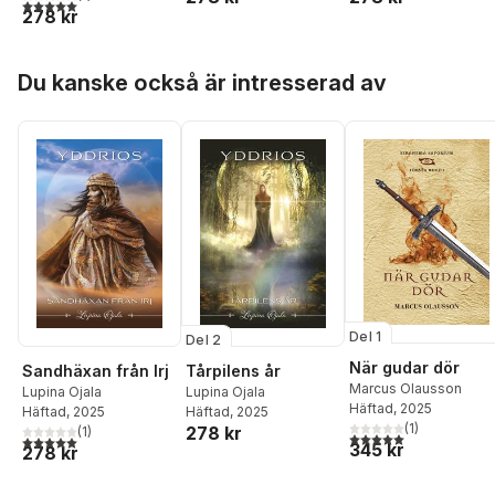
5,0
utav 5 stjärnor. Totalt antal röster:
278 kr
Hoppa över listan
Du kanske också är intresserad av
Del 1
Del 2
När gudar dör
Sandhäxan från Irj
Tårpilens år
Marcus Olausson
Lupina Ojala
Lupina Ojala
Häftad
, 2025
Häftad
, 2025
Häftad
, 2025
(
1
)
278 kr
(
1
)
5,0
utav 5 stjärnor. Tota
5,0
utav 5 stjärnor. Totalt antal röster:
345 kr
278 kr