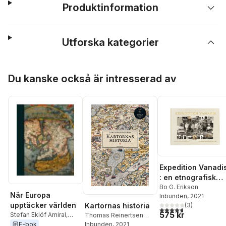
Produktinformation
Utforska kategorier
Hoppa över listan
Du kanske också är intresserad av
Expedition Vanadi
: en etnografisk
världsomsegling
Bo G. Erikson
När Europa
Inbunden
, 2021
1883-1885
upptäcker världen
(
3
)
Kartornas historia
4,7
utav 5 stjärnor. Tota
575 kr
Stefan Eklöf Amiral
,
Thomas Reinertsen
Thomas Reinertsen
E-bok
Berg
Inbunden
, 2021