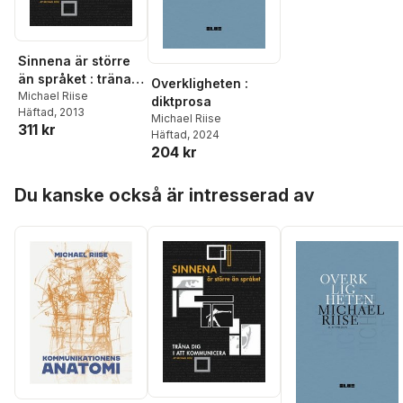
Sinnena är större
än språket : träna
Overkligheten :
dig i att
Michael Riise
diktprosa
Häftad
, 2013
kommunicera!
Michael Riise
311 kr
Häftad
, 2024
204 kr
Hoppa över listan
Du kanske också är intresserad av