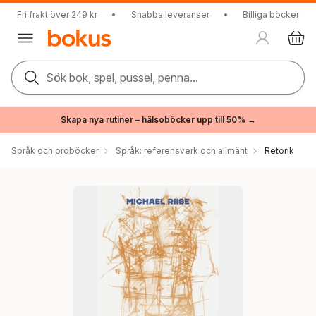
Fri frakt över 249 kr
•
Snabba leveranser
•
Billiga böcker
Sök bok, spel, pussel, penna...
Skapa nya rutiner – hälsoböcker upp till 50% →
Språk och ordböcker
Språk: referensverk och allmänt
Retorik