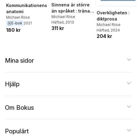
Sinnena är större
Kommunikationens
än språket : träna
anatomi
Overkligheten :
dig i att
Michael Riise
Michael Riise
diktprosa
Häftad
, 2013
kommunicera!
E-bok
2021
Michael Riise
311 kr
180 kr
Häftad
, 2024
204 kr
Mina sidor
Hjälp
Om Bokus
Populärt