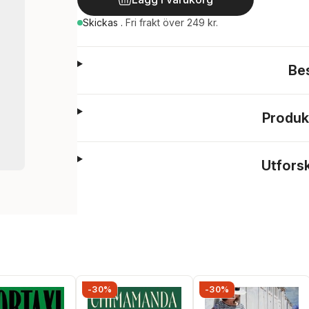
Skickas
.
Fri frakt över 249 kr.
Be
Produk
Utfors
-30%
-30%