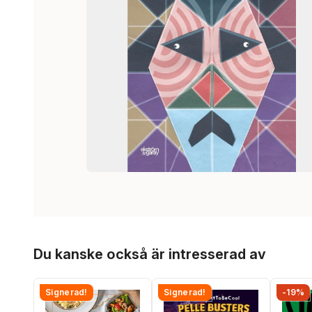
Hoppa över listan
Du kanske också är intresserad av
Signerad!
Signerad!
-19%