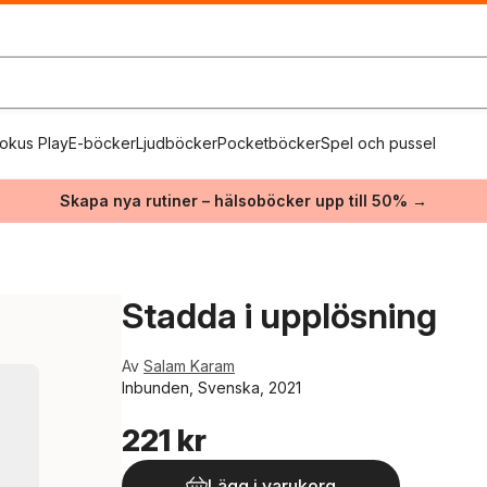
okus Play
E-böcker
Ljudböcker
Pocketböcker
Spel och pussel
Skapa nya rutiner – hälsoböcker upp till 50% →
Stadda i upplösning
Av
Salam Karam
Inbunden, Svenska, 2021
221 kr
Lägg i varukorg