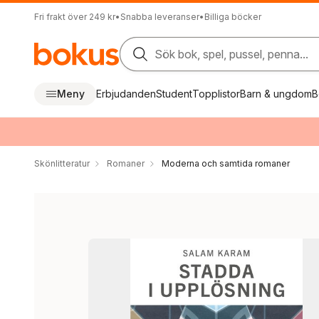
Fri frakt över 249 kr
•
Snabba leveranser
•
Billiga böcker
Sök bok, spel, pussel, penna...
Meny
Erbjudanden
Student
Topplistor
Barn & ungdom
B
Skönlitteratur
Romaner
Moderna och samtida romaner