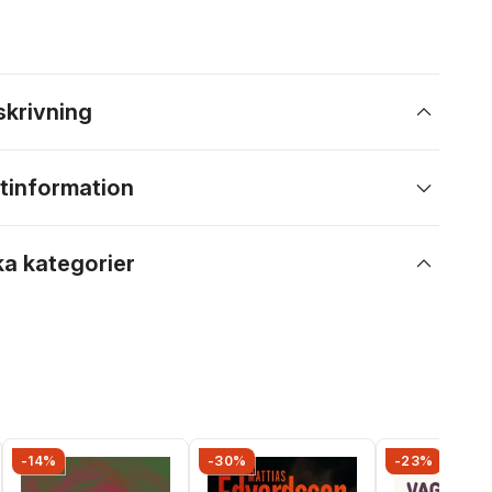
skrivning
tinformation
ka kategorier
-14%
-30%
-23%