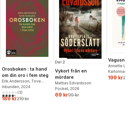
Vagusnerven
Del 2
Annette Løno
,
To
Orosboken : ta hand
Vykort från en
Kartonnage
, 202
om din oro i fem steg
mördare
199 kr
259 kr
Erik Andersson
,
Tove
Mattias Edvardsson
Wahlund
Inbunden
, 2024
Pocket
, 2026
(
3
)
69 kr
99 kr
4,3
utav 5 stjärnor. Totalt antal röster:
189 kr
219 kr