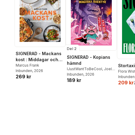
Del 2
SIGNERAD - Mackans
SIGNERAD - Kopians
kost : Middagar och
hämnd
matlådor
Marcus Frank
Stortaxi
IJustWantToBeCool
,
Joel
Inbunden
, 2026
Flora Wi
Adolphson
Inbunden
, 2026
,
Emil Ejdemo
269 kr
Inbunden
189 kr
Beer
,
Victor Beer
209 kr