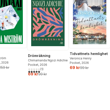
Tidvattnets hemlighet
Drömräkning
ström
Veronica Henry
Chimamanda Ngozi Adichie
, 2026
Pocket
, 2026
Pocket
, 2026
69 kr
259 kr
99 kr
(
1
)
5,0
utav 5 stjärnor. Totalt antal röster:
69 kr
99 kr