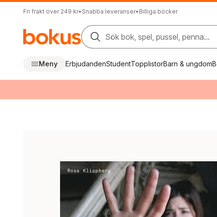
Fri frakt över 249 kr
•
Snabba leveranser
•
Billiga böcker
Sök bok, spel, pussel, penna...
Meny
Erbjudanden
Student
Topplistor
Barn & ungdom
B