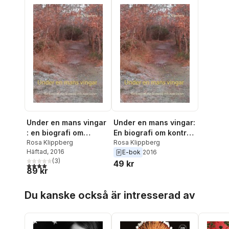
Under en mans vingar
Under en mans vingar:
: en biografi om
En biografi om kontroll
kontroll och
Rosa Klippberg
och narcissism
Rosa Klippberg
Häftad
, 2016
E-bok
2016
narcissism
(
3
)
49 kr
4,0
utav 5 stjärnor. Totalt antal röster:
89 kr
Hoppa över listan
Du kanske också är intresserad av