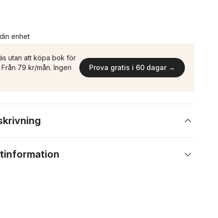
 din enhet
äs utan att köpa bok för
n. Från 79 kr/mån. Ingen
Prova gratis i 60 dagar →
skrivning
tinformation