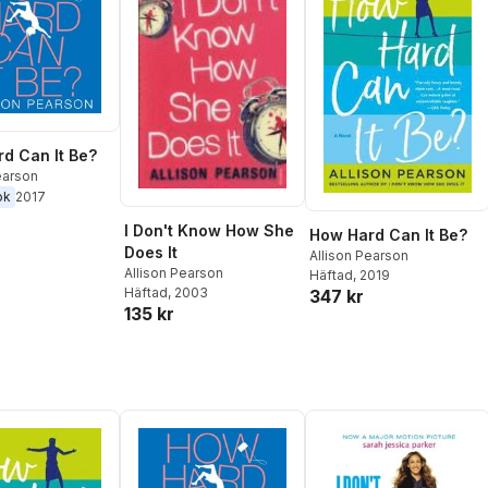
d Can It Be?
earson
ok
2017
I Don't Know How She
How Hard Can It Be?
Does It
Allison Pearson
Allison Pearson
Häftad
, 2019
Häftad
, 2003
347 kr
135 kr