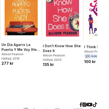
Un Día Agarro La
I Don't Know How She
I Think I Love
Puerta Y Me Voy (How
Does It
Allison Pearson
Hard Can It Be?)
Allison Pearson
Allison Pearson
E-bok
2011
Häftad
, 2019
Häftad
, 2003
100 kr
277 kr
135 kr