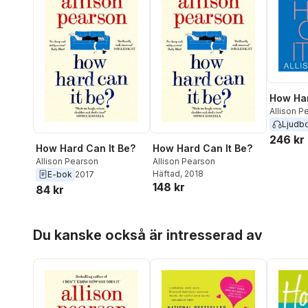
How Har
Allison P
Ljudb
246 kr
How Hard Can It Be?
How Hard Can It Be?
Allison Pearson
Allison Pearson
Häftad
, 2018
E-bok
2017
148 kr
84 kr
Hoppa över listan
Du kanske också är intresserad av