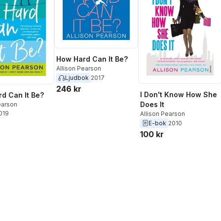
How Hard Can It Be?
Allison Pearson
Ljudbok
2017
246 kr
I Don't Know How She
d Can It Be?
Does It
earson
2019
Allison Pearson
E-bok
2010
100 kr