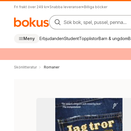
Fri frakt över 249 kr
•
Snabba leveranser
•
Billiga böcker
Sök bok, spel, pussel, penna...
Meny
Erbjudanden
Student
Topplistor
Barn & ungdom
B
Skönlitteratur
Romaner