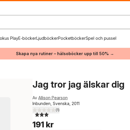
okus Play
E-böcker
Ljudböcker
Pocketböcker
Spel och pussel
Skapa nya rutiner – hälsoböcker upp till 50% →
Jag tror jag älskar dig
Av
Allison Pearson
Inbunden, Svenska, 2011
(
1
)
3,0
utav 5 stjärnor. Totalt antal röster:
191 kr