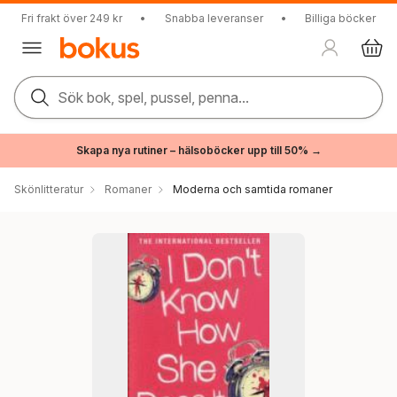
Fri frakt över 249 kr
•
Snabba leveranser
•
Billiga böcker
Sök bok, spel, pussel, penna...
Skapa nya rutiner – hälsoböcker upp till 50% →
Skönlitteratur
Romaner
Moderna och samtida romaner