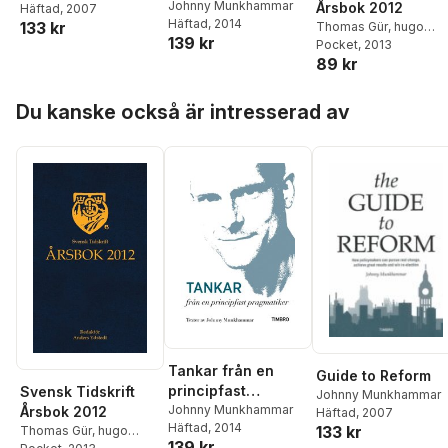
pragmatiker
Johnny Munkhammar
Årsbok 2012
Häftad
, 2007
Häftad
, 2014
133 kr
Thomas Gür
,
hugo
139 kr
Fiévet
Pocket
,
, 2013
Jessica
89 kr
Rosencrantz
,
Fredrik
Segerfeldt
,
Franz T
Hoppa över listan
Cohn
,
Janerik Larsson
Du kanske också är intresserad av
Johnny Munkhammar
,
Maria Eriksson
,
Staffa
Skott
,
Simon Hedlin
Larsson
,
Siri Steijer
,
Håkan Tribell
,
Johan
Hedin
,
Patrik Strömer
,
Dick Kling
,
Per Dahl
,
P
Bylund
,
Mats
Hellspong
,
Anders
Ydstedt
,
Gunnar
Hökmark
Tankar från en
Guide to Reform
principfast
Svensk Tidskrift
Johnny Munkhammar
pragmatiker
Johnny Munkhammar
Årsbok 2012
Häftad
, 2007
Häftad
, 2014
133 kr
Thomas Gür
,
hugo
139 kr