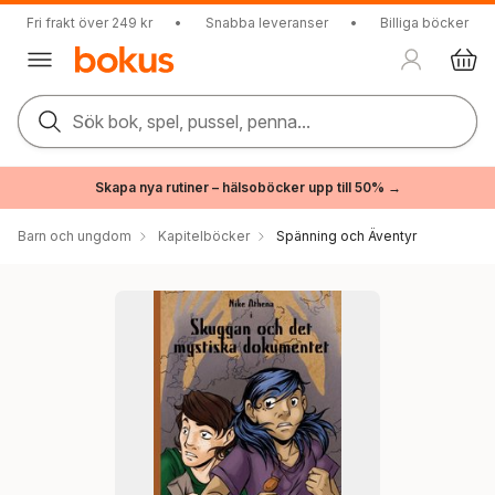
Fri frakt över 249 kr
•
Snabba leveranser
•
Billiga böcker
Sök bok, spel, pussel, penna...
Skapa nya rutiner – hälsoböcker upp till 50% →
Barn och ungdom
Kapitelböcker
Spänning och Äventyr